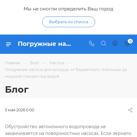
Мы не смогли определить Ваш город
Выбрать из списка
0
Погружные насосы для колодца: от бюджетного «Малыша» до мощной станции под водой
—
—
—
Главная
Блог
Насосы
Погружные насосы для колодца: от бюджетного «Малыша» до
мощной станции под водой
Блог
3 мая 2026 0:00
Обустройство автономного водопровода не
заканчивается на поверхностных насосах. Если зеркало