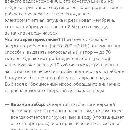
дачного водоснабжения
. В его конструкции вы не
найдете привычного крутящегося электродвигателя с
рабочими колесами. Всю работу делает
электромагнитная катушка и резиновая мембрана,
которая вибрирует с частотой 50 раз в секунду,
выталкивая воду наверх
.
Что по характеристикам?
При очень скромном
энергопотреблении (всего 200–300 Вт) эти «малыши»
способны выдавать колоссальный напор — до 70
метров
! Однако их производительность (расход)
невелика: они дают до 1.5 кубических метров воды в
час
. Этого вполне хватит, чтобы полить огород, набрать
бочку или обеспечить работу пары кранов на даче
.
Выбирая вибрационный насос, обращайте внимание
на расположение отверстий для забора воды:
Верхний забор:
Отверстия находятся в верхней
части корпуса. Огромный плюс в том, что сам насос
всегда остается погруженным в воду (что защищает
его от перегрева), и он практически не засасывает
ил и мусор со дна
.