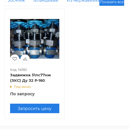
30с41нж
Фланцевые
Из нержавейки
Показать все
Клиновые
30с15нж
30с64нж
31лс45нж
ДУ 200 РУ 16
ДУ 100
ДУ 200
ДУ 150 РУ 16
ДУ 800
ДУ 50
31лс41нж
С выдвижным
шпинделем
ДУ 40
31лс45нж
31лс15нж
ДУ 150
31лс577нж1
30нж41нж
ДУ 32
30с65нж
30с76нж
30с541нж
ДУ 80
Код: 14092
Задвижка 31лс77нж
(ЗКС) Ду 32 Р-160
Под заказ
По запросу
Запросить цену