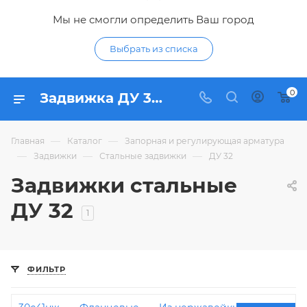
Мы не смогли определить Ваш город
Выбрать из списка
0
Задвижка ДУ 32 стальная - купить стальные задвижки ДУ32 (DN32) по низким ценам в интернет-магазине Гидропромтехника в Курске
—
—
Главная
Каталог
Запорная и регулирующая арматура
—
—
—
Задвижки
Стальные задвижки
ДУ 32
Задвижки стальные
ДУ 32
1
ФИЛЬТР