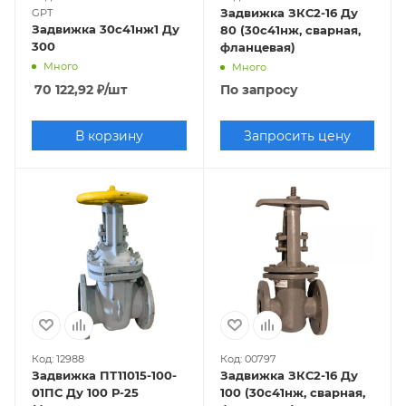
Задвижка ЗКС2-16 Ду
GPT
Задвижка 30с41нж1 Ду
80 (30с41нж, сварная,
300
фланцевая)
Много
Много
70 122,92
₽
/шт
По запросу
В корзину
Запросить цену
Код: 12988
Код: 00797
Задвижка ПТ11015-100-
Задвижка ЗКС2-16 Ду
01ПС Ду 100 Р-25
100 (30с41нж, сварная,