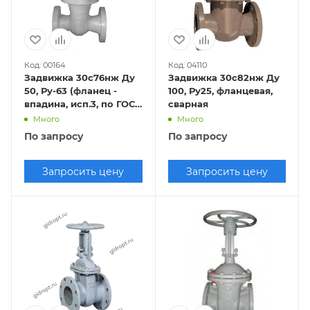
Код: 00164
Код: 04110
Задвижка 30с76нж Ду
Задвижка 30с82нж Ду
50, Ру-63 (фланец -
100, Ру25, фланцевая,
впадина, исп.3, по ГОСТ
сварная
33259-2015 исп.- "F")
Много
Много
По запросу
По запросу
Запросить цену
Запросить цену