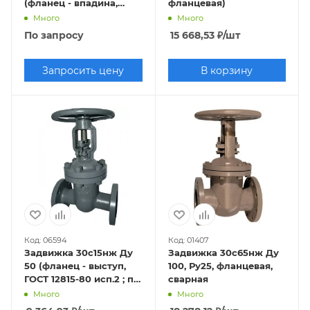
(фланец - впадина,
фланцевая)
исп.3, по ГОСТ 33259-
Много
Много
2015 исп.- "F")
По запросу
15 668,53
₽
/шт
Запросить цену
В корзину
Код: 06594
Код: 01407
Задвижка 30с15нж Ду
Задвижка 30с65нж Ду
50 (фланец - выступ,
100, Ру25, фланцевая,
ГОСТ 12815-80 исп.2 ; по
сварная
ГОСТ 33259-2015 исп.-
Много
Много
"E")