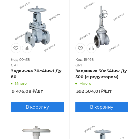
Код: 00438
Код: 19498
GPT
GPT
Задвижка 30с41нж1 Ду
Задвижка 30с541нж Ду
80
500 (с редуктором)
Много
Много
9 476,08
₽
/шт
392 504,01
₽
/шт
В корзину
В корзину