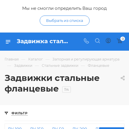
Мы не смогли определить Ваш город
Выбрать из списка
0
Задвижка стальная фланцевая - купить стальные фланцевые задвижки по низким ценам в интернет-магазине Гидропромтехника в Курске
—
—
Главная
Каталог
Запорная и регулирующая арматура
—
—
—
Задвижки
Стальные задвижки
Фланцевые
Задвижки стальные
фланцевые
114
ФИЛЬТР