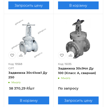
Запросить цену
В корзину
Код: 19568
Код: 15035
Задвижка 30с94п Ду
GPT
Задвижка 30с41нж1 Ду
100 (Класс А, сварная)
250
Много
Много
58 370,29
₽
/шт
По запросу
В корзину
Запросить цену