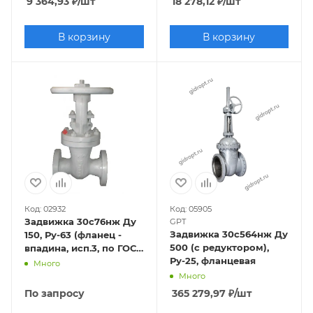
9 364,93
₽
/шт
18 278,12
₽
/шт
В корзину
В корзину
Код: 02932
Код: 05905
Задвижка 30с76нж Ду
GPT
Задвижка 30с564нж Ду
150, Ру-63 (фланец -
500 (с редуктором),
впадина, исп.3, по ГОСТ
Ру-25, фланцевая
33259-2015 исп.- "F")
Много
Много
По запросу
365 279,97
₽
/шт