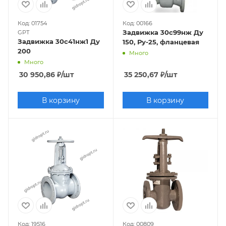
Код: 01754
Код: 00166
Задвижка 30с99нж Ду
GPT
Задвижка 30с41нж1 Ду
150, Ру-25, фланцевая
200
Много
Много
30 950,86
₽
/шт
35 250,67
₽
/шт
В корзину
В корзину
Код: 19516
Код: 00809