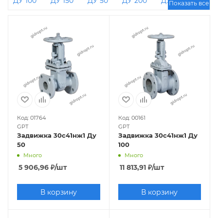
ДУ 100
ДУ 150
ДУ 50
ДУ 200
ДУ 80
Показать все
ДУ 50 РУ 16
ДУ 40
Код: 01764
Код: 00161
GPT
GPT
Задвижка 30с41нж1 Ду
Задвижка 30с41нж1 Ду
50
100
Много
Много
5 906,96
₽
/шт
11 813,91
₽
/шт
В корзину
В корзину