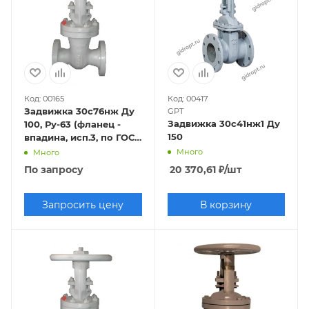
Код: 00165
Код: 00417
Задвижка 30с76нж Ду
GPT
Задвижка 30с41нж1 Ду
100, Ру-63 (фланец -
150
впадина, исп.3, по ГОСТ
33259-2015 исп.- "F")
Много
Много
По запросу
20 370,61
₽
/шт
Запросить цену
В корзину