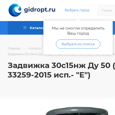
Выбрать город
Каталог
Мы не смогли определить
Как купить
Ваш город
Выбрать из списка
—
—
Главная
Каталог
Запорная и регулирующая арматура
Задвижка 30с15нж Ду 50 (фланец - выступ, ГОСТ 12815-80 исп.2 ; по 
Задвижка 30с15нж Ду 50 (
33259-2015 исп.- "E")