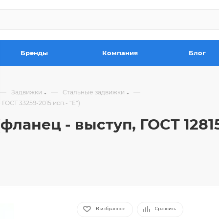
Бренды
Компания
Блог
—
—
—
Задвижки
Стальные задвижки
ГОСТ 33259-2015 исп.- "E")
фланец - выступ, ГОСТ 12815
В избранное
Сравнить