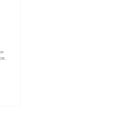
ки
ов,