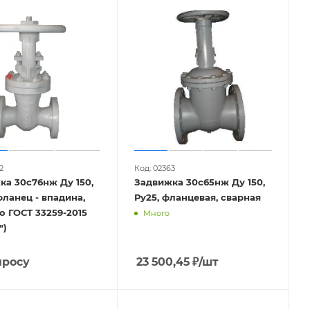
1нж
ДУ 80
2
Код: 02363
ка 30с76нж Ду 150,
Задвижка 30с65нж Ду 150,
Ру25, фланцевая, сварная
по ГОСТ 33259-2015
Много
")
просу
23 500,45
₽
/шт