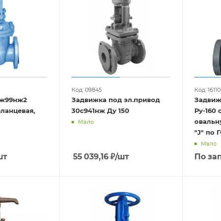
Код: 09845
Код: 16110
нж99нж2
Задвижка под эл.привод
Задвижк
30с941нж Ду 150
Ру-160 с пазом под
овальн
Мало
"J" по 
Мало
шт
55 039,16
₽
/шт
По за