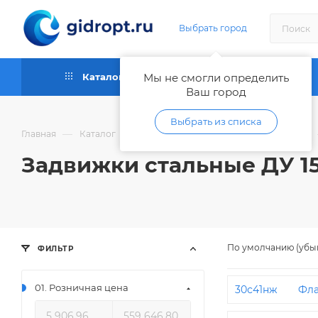
Выбрать город
Каталог
Мы не смогли определить
Как купить
Ваш город
Выбрать из списка
—
—
Главная
Каталог
Запорная и регулирующая арматура
Задвижки стальные ДУ 1
По умолчанию (убы
ФИЛЬТР
01. Розничная цена
30с41нж
Фл
200
ДУ 150 Р