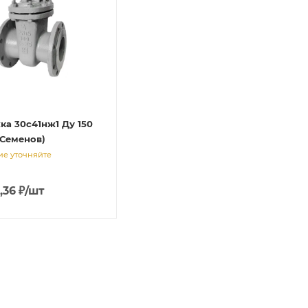
ка 30с41нж1 Ду 150
 Семенов)
е уточняйте
,36
₽
/шт