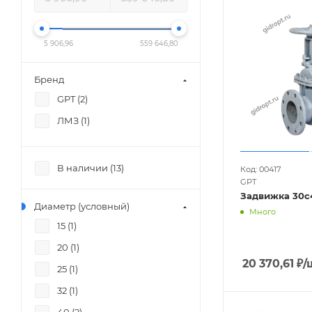
150
31лс577н
5 906,96
559 646,80
Бренд
GPT (
2
)
ЛМЗ (
1
)
В наличии (
13
)
Код: 00417
GPT
Задвижка 30с4
Диаметр (условный)
Много
15 (
1
)
20 (
1
)
20 370,61
₽
/
25 (
1
)
32 (
1
)