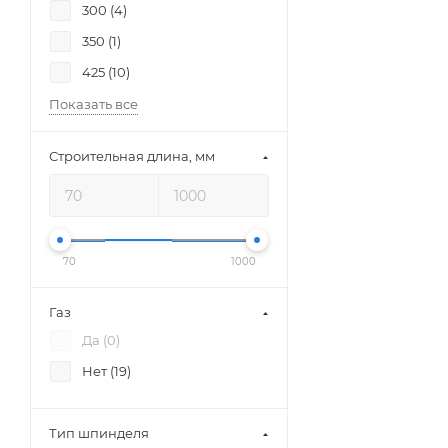
300 (
4
)
350 (
1
)
425 (
10
)
Показать все
Строительная длина, мм
70
1000
Газ
Да (
0
)
Нет (
19
)
Тип шпинделя