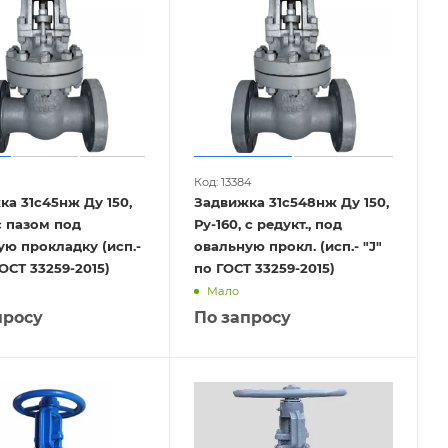
Код: 13384
а 31с45нж Ду 150,
Задвижка 31с548нж Ду 150,
Ру-160, с редукт., под
ую прокладку (исп.-
овальную прокл. (исп.- "J"
ГОСТ 33259-2015)
по ГОСТ 33259-2015)
Мало
просу
По запросу