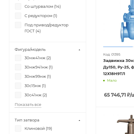
Со штурвалом (
14
)
С редуктором (
1
)
Под привод/редуктор
ГОСТ (
4
)
Фигура/модель
Код: 01395
30нж41нж (
2
)
Задвижка 30
Ду150, Ру-25, фланцевая,
30нж941нж (
1
)
12Х18Н9ТЛ
30нж99нж (
1
)
Мало
30с15нж (
1
)
65 746,71
₽
/
30с41нж (
2
)
Показать все
Тип затвора
Клиновой (
19
)