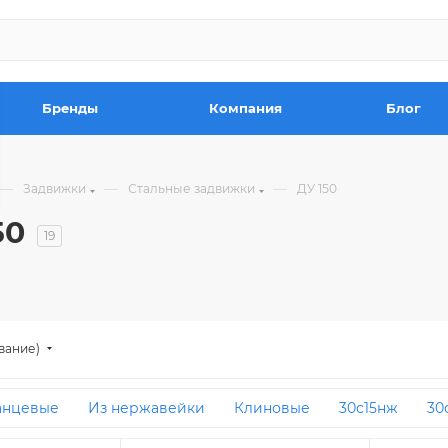
Бренды
Компания
Блог
—
—
—
Задвижки
Стальные задвижки
ДУ 150
50
19
вание)
анцевые
Из нержавейки
Клиновые
30с15нж
30
У 16
ДУ 800
ДУ 50
31лс41нж
С выдвижным шпи