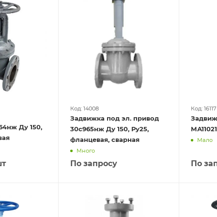
Код: 14008
Код: 16117
Задвижка под эл. привод
Задвиж
4нж Ду 150,
30с965нж Ду 150, Ру25,
МА11021
цевая
фланцевая, сварная
Мало
Много
шт
По запросу
По за