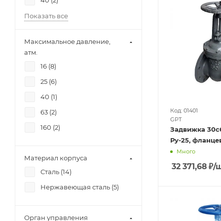
40 (
2
)
Показать все
Максимальное давление,
атм.
16 (
8
)
25 (
6
)
40 (
1
)
Код: 01401
63 (
2
)
GPT
160 (
2
)
Задвижка 30с6
Ру-25, флан
Много
Материал корпуса
32 371,68
₽
/
Сталь (
14
)
Нержавеющая сталь (
5
)
Орган управления