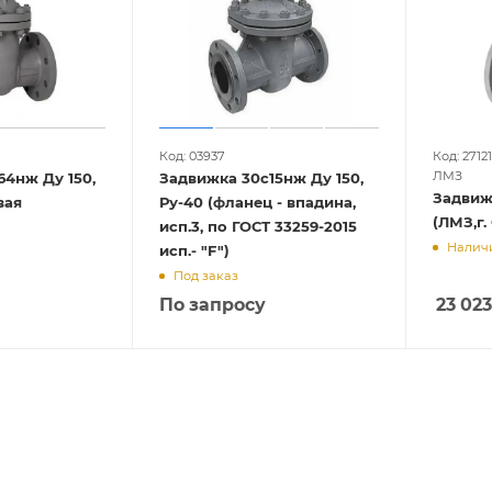
Код: 03937
Код: 27121
ЛМЗ
4нж Ду 150,
Задвижка 30с15нж Ду 150,
Задвиж
цевая
Ру-40 (фланец - впадина,
(ЛМЗ,г.
исп.3, по ГОСТ 33259-2015
Наличи
исп.- "F")
Под заказ
По запросу
23 023