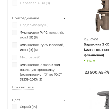
Параллельный (
0
)
Присоединение
Под приварку (
0
)
Фланцевое Ру 16, плоский,
исп.1 (В) (
8
)
Код: 01403
Задвижка ЗКС2
Фланцевое Ру 25, плоский,
исп.1 (В) (
6
)
(30с41нж, сва
фланцевая)
Муфтовое (
0
)
Мало
Фланцевое, с пазом под
овальную прокладку
23 500,45
₽
/
(исполнение - "J" по ГОСТ
33259-2015) (
2
)
Показать все
Цвет
Серый (
14
)