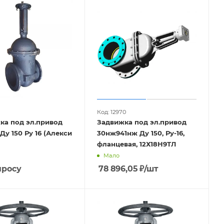
Код: 12970
ка под эл.привод
Задвижка под эл.привод
Ду 150 Ру 16 (Алекси
30нж941нж Ду 150, Ру-16,
фланцевая, 12Х18Н9ТЛ
Мало
просу
78 896,05
₽
/шт