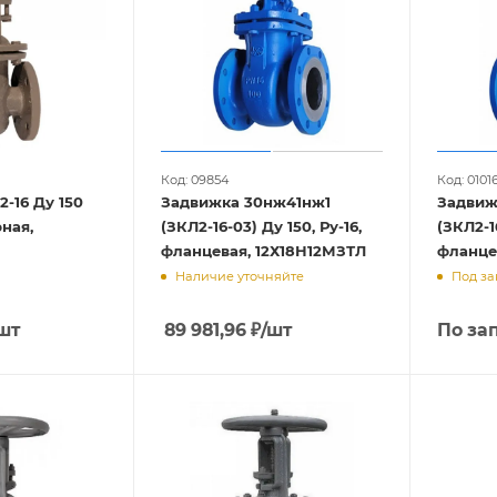
Код: 09854
Код: 0101
-16 Ду 150
Задвижка 30нж41нж1
Задвиж
рная,
(ЗКЛ2-16-03) Ду 150, Ру-16,
(ЗКЛ2-16) 
фланцевая, 12Х18Н12МЗТЛ
фланце
Наличие уточняйте
Под за
шт
89 981,96
₽
/шт
По за