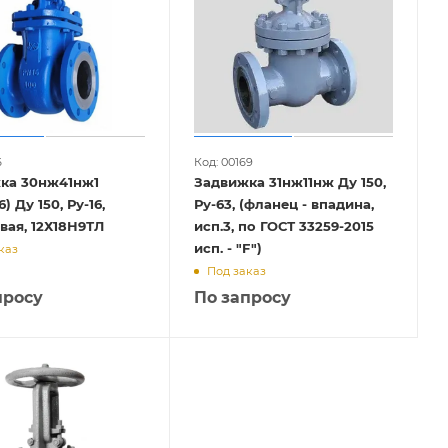
6
Код: 00169
ка 30нж41нж1
Задвижка 31нж11нж Ду 150,
Ду 150, Ру-16,
Ру-63, (фланец - впадина,
вая, 12Х18Н9ТЛ
исп.3, по ГОСТ 33259-2015
исп. - "F")
каз
Под заказ
просу
По запросу