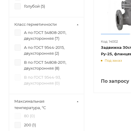
Голубой (
5
)
Класс герметичности
А по ГОСТ 54808-2011,
двухсторонняя (
7
)
Код: 14002
А по ГОСТ 9544-2015,
Задвижка 30с6
двухсторонняя (
2
)
Ру-25, флан
Под заказ
В по ГОСТ 54808-2011,
двухсторонняя (
8
)
В по ГОСТ 9544-93,
По запросу
двухсторонняя (
0
)
Максимальная
температура, °C
80 (
0
)
200 (
1
)