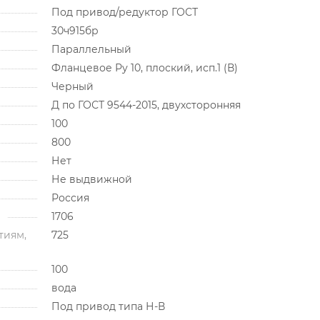
Под привод/редуктор ГОСТ
30ч915бр
Параллельный
Фланцевое Ру 10, плоский, исп.1 (В)
Черный
Д по ГОСТ 9544-2015, двухсторонняя
100
800
Нет
Не выдвижной
Россия
1706
тиям,
725
100
вода
Под привод типа Н-В