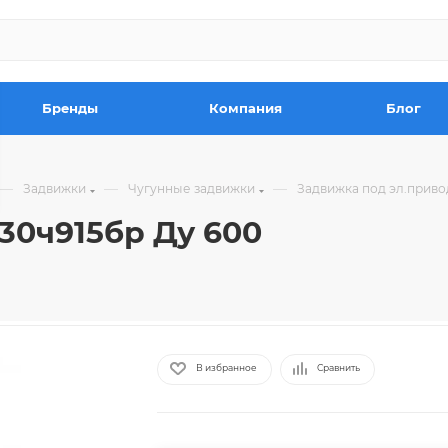
Бренды
Компания
Блог
—
—
—
Задвижки
Чугунные задвижки
Задвижка под эл.приво
30ч915бр Ду 600
В избранное
Сравнить