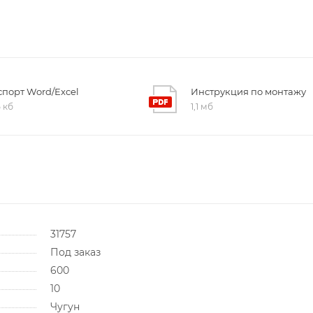
порт Word/Excel
Инструкция по монтажу
5 кб
1,1 мб
31757
Под заказ
600
10
Чугун