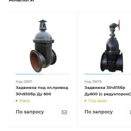
Код: 02911
Код: 31679
Задвижка под эл.привод
Задвижка 30ч515бр
30ч930бр Ду 600
Ду600 (с редуктором)
Мало
Под заказ
По запросу
По запросу