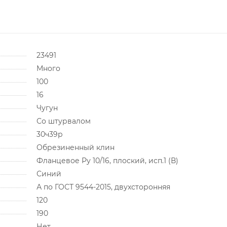
23491
Много
100
16
Чугун
Со штурвалом
30ч39р
Обрезиненный клин
Фланцевое Ру 10/16, плоский, исп.1 (В)
Синий
А по ГОСТ 9544-2015, двухсторонняя
120
190
Нет