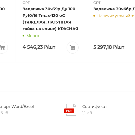
GPT
GPT
00
Задвижка 30ч39р Ду 100
Задвижка 30ч6бр Д
Ру10/16 Tmax-120 оС
Наличие уточняйте
(ТЯЖЕЛАЯ, ЛАТУННАЯ
гайка на клине) КРАСНАЯ
Много
4 546,23
₽
/шт
5 297,18
₽
/шт
порт Word/Excel
Сертификат
,6 кб
1,1 мб