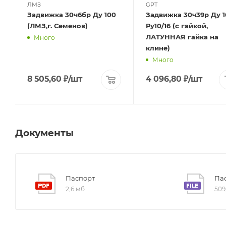
ЛМЗ
GPT
Задвижка 30ч6бр Ду 100
Задвижка 30ч39р Ду 1
(ЛМЗ,г. Семенов)
Ру10/16 (с гайкой,
ЛАТУННАЯ гайка на
Много
клине)
Много
8 505,60
₽
/шт
4 096,80
₽
/шт
Документы
Паспорт
Пас
2,6 мб
509