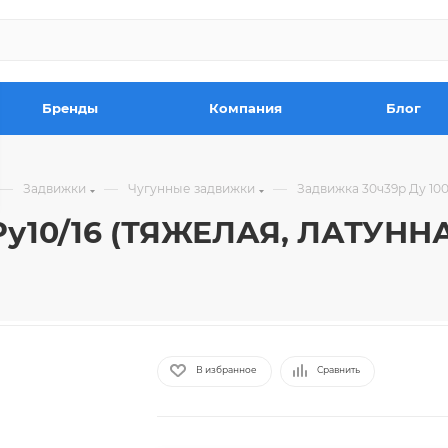
Бренды
Компания
Блог
—
—
—
Задвижки
Чугунные задвижки
Задвижка 30ч39р Ду 10
Ру10/16 (ТЯЖЕЛАЯ, ЛАТУННА
В избранное
Сравнить