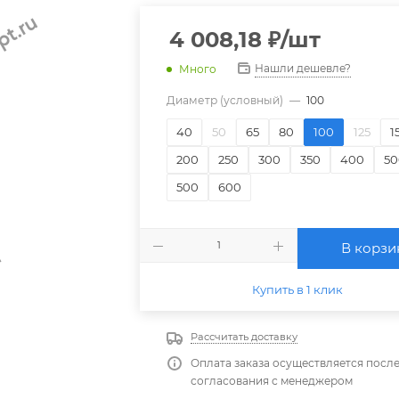
4 008,18
₽
/шт
Нашли дешевле?
Много
Диаметр (условный)
—
100
40
50
65
80
100
125
1
200
250
300
350
400
50
500
600
В корзи
Купить в 1 клик
Рассчитать доставку
Оплата заказа осуществляется посл
согласования с менеджером