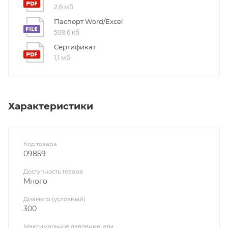
2,6 мб
Паспорт Word/Excel
509,6 кб
Сертификат
1,1 мб
Характеристики
Код товара
09859
Доступность товара
Много
Диаметр (условный)
300
Максимальное давление, атм.