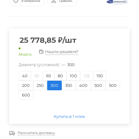
В избранное
Сравнить
25 778,85
₽
/шт
Нашли дешевле?
Много
Диаметр (условный)
—
300
40
50
65
80
100
125
150
200
250
300
350
400
500
500
600
Купить в 1 клик
Рассчитать доставку