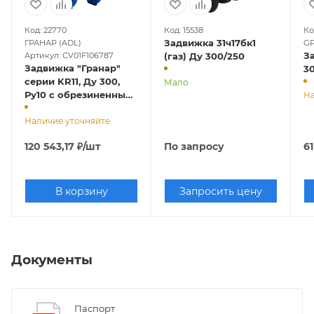
Код: 22770
Код: 15538
Ко
Задвижка 31ч17бк1
ГРАНАР (ADL)
G
З
Артикул: CV01F106787
(газ) Ду 300/250
Задвижка "Гранар"
3
серии KR11, Ду 300,
Мало
Ру10 с обрезиненным
На
клином
Наличие уточняйте
120 543,17
₽
/шт
По запросу
61
В корзину
Запросить цену
Документы
Паспорт