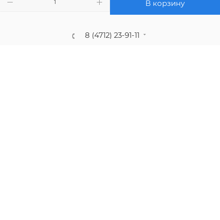
В корзину
8 (4712) 23-91-11
call@gidropt.ru
Курск, ул. Энгельса, 171б
Подписаться на рассылку
СОГЛАШЕНИЕ НА ОБРАБОТКУ ПЕРСОНАЛЬНЫХ ДАННЫХ
2008 - 2026 © Интернет-магазин gidropt.ru
Сайт разработан
компанией:
Нетекс