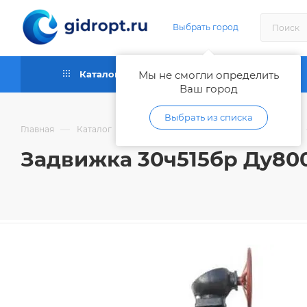
Выбрать город
Каталог
Мы не смогли определить
Как купить
Ваш город
Выбрать из списка
—
—
Главная
Каталог
Запорная и регулирующая арматура
Задвижка 30ч515бр Ду800