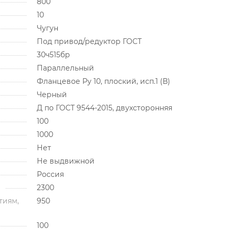
800
10
Чугун
Под привод/редуктор ГОСТ
30ч515бр
Параллельный
Фланцевое Ру 10, плоский, исп.1 (В)
Черный
Д по ГОСТ 9544-2015, двухсторонняя
100
1000
Нет
Не выдвижной
Россия
2300
тиям,
950
100