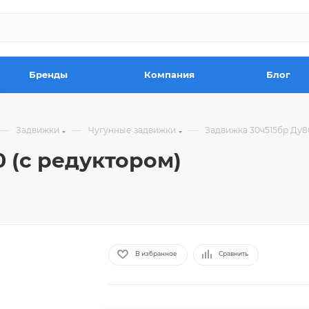
Бренды
Компания
Блог
—
—
—
Задвижки
Чугунные задвижки
Задвижка 30ч515бр Ду8
 (с редуктором)
В избранное
Сравнить