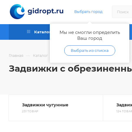
Выбрать город
Каталог
Мы не смогли определить
Как купить
Ваш город
Выбрать из списка
—
—
Главная
Каталог
Запорная и регулирующая арматура
Задвижки с обрезиненны
Задвижки чугунные
Задви
231 ТОВАР
124 ТОВА