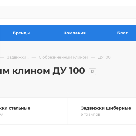
Бренды
Компания
Блог
—
—
—
Задвижки
С обрезиненным клином
ДУ 100
м клином ДУ 100
12
жки стальные
Задвижки шиберные
РА
9 ТОВАРОВ