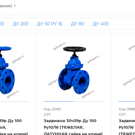
вание)
00
ДУ 200
ДУ 50 РУ 16
ДУ 80
ДУ 400
Код: 23491
Код: 098
GPT
GPT
39р Ду 100
Задвижка 30ч39р Ду 100
Задвиж
Ру10/16 (ТЯЖЕЛАЯ,
Ру10/16 Tmax-120 оС
ка на клине)
ЛАТУННАЯ гайка на клине)
(ТЯЖЕЛ