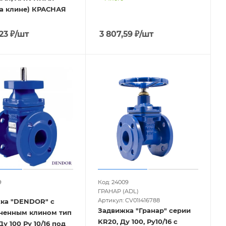
на клине) КРАСНАЯ
23
₽
/шт
3 807,59
₽
/шт
9
Код: 24009
ГРАНАР (ADL)
Артикул: CV01I416788
ка "DENDOR" с
Задвижка "Гранар" серии
ненным клином тип
KR20, Ду 100, Ру10/16 с
у 100 Ру 10/16 под