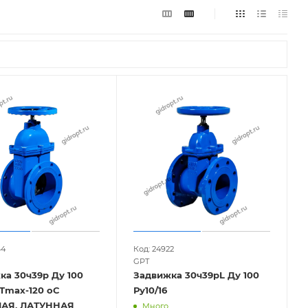
64
Код: 24922
GPT
ка 30ч39р Ду 100
Задвижка 30ч39рL Ду 100
Ру10/16
АЯ, ЛАТУННАЯ
Много