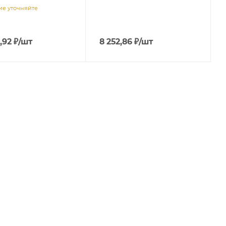
е уточняйте
,92
₽
/шт
8 252,86
₽
/шт