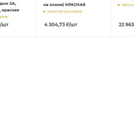
дом SA,
на клине) КРАСНАЯ
Наличи
, красная
Наличие уточняйте
яйте
/шт
4 304,73
₽
/шт
22 963