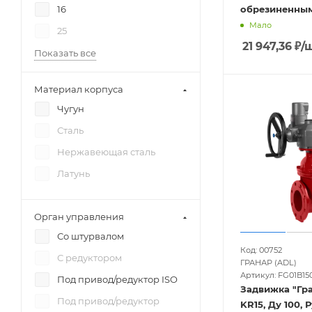
обрезиненны
16
Мало
25
21 947,36
₽
/
Показать все
Материал корпуса
Чугун
Сталь
Нержавеющая сталь
Латунь
Орган управления
Со штурвалом
Код: 00752
С редуктором
ГРАНАР (ADL)
Артикул: FG01B150
Под привод/редуктор ISO
Задвижка "Гр
Под привод/редуктор
KR15, Ду 100, Ру