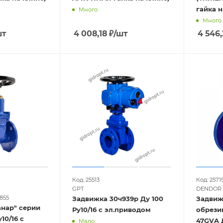
гайка 
Много
Много
шт
4 008,18
₽
/шт
4 546,
Код: 25513
Код: 2571
GPT
DENDOR
855
Задвижка 30ч939р Ду 100
Задвиж
анар" серии
Ру10/16 с эл.приводом
обрези
у10/16 с
47GVA Д
Мало