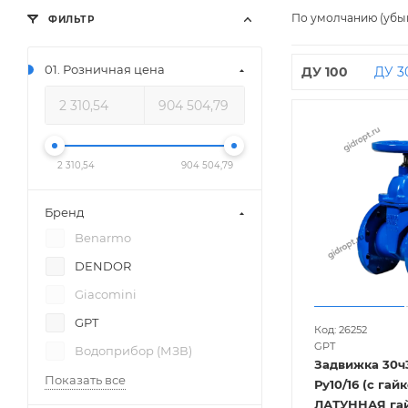
По умолчанию (убы
ФИЛЬТР
01. Розничная цена
ДУ 100
ДУ 3
2 310,54
904 504,79
Бренд
Benarmo
DENDOR
Giacomini
GPT
Код: 26252
GPT
Водоприбор (МЗВ)
Задвижка 30ч
Показать все
Ру10/16 (с гайкой,
ЛАТУННАЯ гай