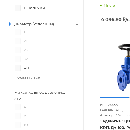
Много
В наличии
4 096,80
₽
/
Диаметр (условный)
15
20
25
32
40
Показать все
Максимальное давление,
атм.
Код: 26683
4
ГРАНАР (ADL)
Артикул: CV01F99
6
Задвижка "Гр
10
KR11, Ду 100, Р