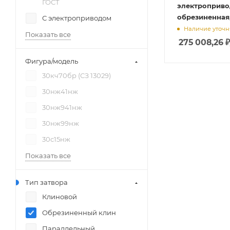
ГОСТ
электроприво
обрезиненная
С электроприводом
Наличие уточн
Показать все
275 008,26
₽
Фигура/модель
30кч70бр (СЗ 13029)
30нж41нж
30нж941нж
30нж99нж
30с15нж
Показать все
Тип затвора
Клиновой
Обрезиненный клин
Параллельный