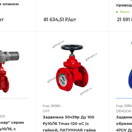
м клином
привод
Мало
шт
81 634,51
₽
/шт
21 591
Код: 26584
Код: 2586
GPT
DENDOR
011
Задвижка 30ч39р Ду 100
Задвиж
анар" серии
Ру10/16 Tmax-120 оС (с
обрези
10/16, с
гайкой, ЛАТУННАЯ гайка
47GV Ду