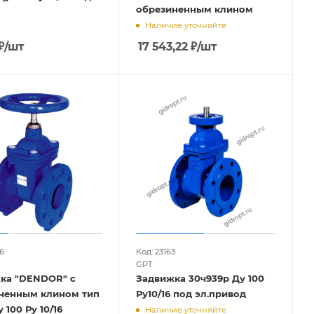
обрезиненным клином
Наличие уточняйте
₽
/шт
17 543,22
₽
/шт
6
Код: 23163
GPT
ка "DENDOR" с
Задвижка 30ч939р Ду 100
ненным клином тип
Ру10/16 под эл.привод
 100 Ру 10/16
Наличие уточняйте