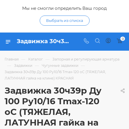
Мы не смогли определить Ваш город
Выбрать из списка
0
Задвижка 30ч39р Ду 100 Ру10/16 Tmax-120 оС (ТЯЖЕЛАЯ, ЛАТУННАЯ гайка на клине) КРАСНАЯ - купить по цене 4 546,23 ₽ в интернет-магазине Гидропромтехника с доставкой в Курске
—
—
Главная
Каталог
Запорная и регулирующая арматура
—
—
—
Задвижки
Чугунные задвижки
Задвижка 30ч39р Ду 100 Ру10/16 Tmax-120 оС (ТЯЖЕЛАЯ,
ЛАТУННАЯ гайка на клине) КРАСНАЯ
Задвижка 30ч39р Ду
100 Ру10/16 Tmax-120
оС (ТЯЖЕЛАЯ,
ЛАТУННАЯ гайка на