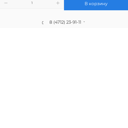
ПОЛИТИКА КОНФИДЕНЦИАЛЬНОСТИ
В корзину
8 (4712) 23-91-11
call@gidropt.ru
Курск, ул. Энгельса, 171б
Подписаться на рассылку
СОГЛАШЕНИЕ НА ОБРАБОТКУ ПЕРСОНАЛЬНЫХ ДАННЫХ
2008 - 2026 © Интернет-магазин gidropt.ru
Сайт разработан
компанией:
Нетекс