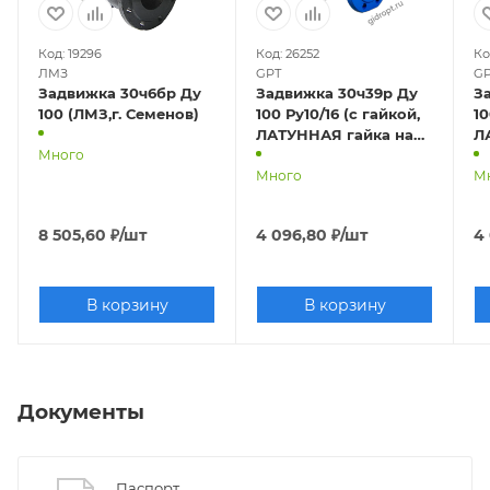
Код: 19296
Код: 26252
Ко
ЛМЗ
GPT
G
Задвижка 30ч6бр Ду
Задвижка 30ч39р Ду
З
100 (ЛМЗ,г. Семенов)
100 Ру10/16 (с гайкой,
100
ЛАТУННАЯ гайка на
Л
Много
клине)
к
Много
М
8 505,60
₽
/шт
4 096,80
₽
/шт
4
В корзину
В корзину
Документы
Паспорт