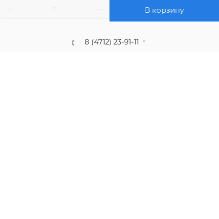
ПОЛИТИКА КОНФИДЕНЦИАЛЬНОСТИ
В корзину
8 (4712) 23-91-11
call@gidropt.ru
Курск, ул. Энгельса, 171б
Подписаться на рассылку
СОГЛАШЕНИЕ НА ОБРАБОТКУ ПЕРСОНАЛЬНЫХ ДАННЫХ
2008 - 2026 © Интернет-магазин gidropt.ru
Сайт разработан
компанией:
Нетекс