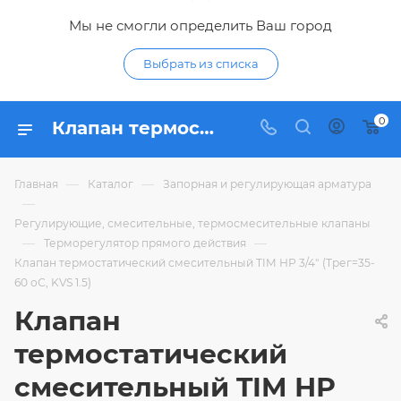
Мы не смогли определить Ваш город
Выбрать из списка
0
Клапан термостатический смесительный TIM НР 3/4" (Трег=35-60 оС, KVS 1.5) - купить по цене 1 580,70 ₽ в интернет-магазине Гидропромтехника с доставкой в Курске
—
—
Главная
Каталог
Запорная и регулирующая арматура
—
Регулирующие, смесительные, термосмесительные клапаны
—
—
Терморегулятор прямого действия
Клапан термостатический смесительный TIM НР 3/4" (Трег=35-
60 оС, KVS 1.5)
Клапан
термостатический
смесительный TIM НР