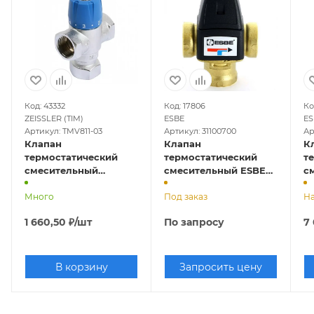
Код: 43332
Код: 17806
Ко
ZEISSLER (TIM)
ESBE
ES
Артикул: TMV811-03
Артикул: 31100700
Ар
Клапан
Клапан
К
термостатический
термостатический
т
смесительный
смесительный ESBE
с
ZEISSLER ВР 3/4" (для
VTA321 Ду 20 ВР,
VT
систем ГВС и
Много
Tрег=20-43оС
Под заказ
T
На
отопления, Трег=35-60
1 660,50
₽
/шт
По запросу
7
оС )
В корзину
Запросить цену