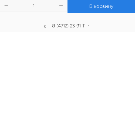
ПОЛИТИКА КОНФИДЕНЦИАЛЬНОСТИ
В корзину
8 (4712) 23-91-11
call@gidropt.ru
Курск, ул. Энгельса, 171б
Подписаться на рассылку
СОГЛАШЕНИЕ НА ОБРАБОТКУ ПЕРСОНАЛЬНЫХ ДАННЫХ
2008 - 2026 © Интернет-магазин gidropt.ru
Сайт разработан
компанией:
Нетекс