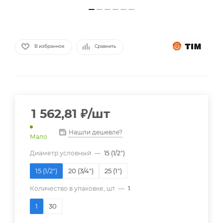
В избранное
Сравнить
1 562,81
₽
/шт
Нашли дешевле?
Мало
Диаметр условный
—
15 (1/2")
15 (1/2")
20 (3/4")
25 (1")
Количество в упаковке, шт
—
1
1
30