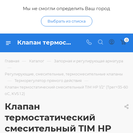
Мы не смогли определить Ваш город
Выбрать из списка
0
Клапан термостатический смесительный TIM НР 1/2" (Трег=35-60 оС, KVS 1.2) - купить по цене 1 562,81 ₽ в интернет-магазине Гидропромтехника с доставкой в Курске
—
—
Главная
Каталог
Запорная и регулирующая арматура
—
Регулирующие, смесительные, термосмесительные клапаны
—
—
Терморегулятор прямого действия
Клапан термостатический смесительный TIM НР 1/2" (Трег=35-60
оС, KVS 1.2)
Клапан
термостатический
смесительный TIM НР