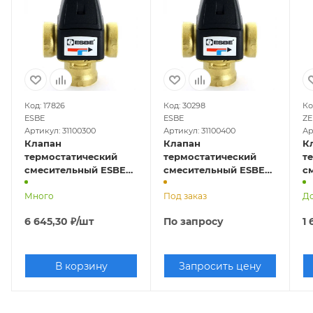
Код: 17826
Код: 30298
Ко
ESBE
ESBE
ZE
Артикул: 31100300
Артикул: 31100400
Ар
Клапан
Клапан
К
термостатический
термостатический
т
смесительный ESBE
смесительный ESBE
с
VTA321 Ду 15 ВР,
VTA321 Ду 15 ВР,
ZE
Tрег=20-43оС
Много
Tрег=35-60оС
Под заказ
с
До
о
6 645,30
₽
/шт
По запросу
1 
оС
В корзину
Запросить цену