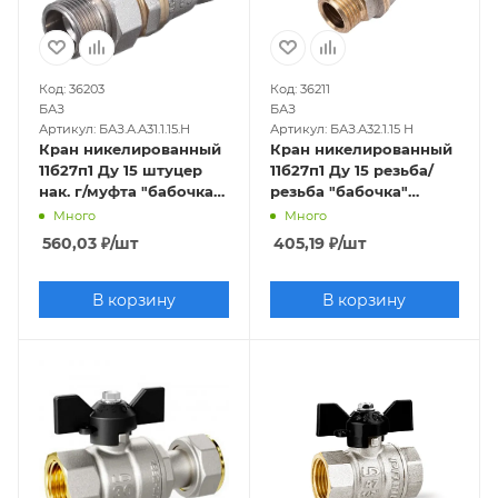
Код: 36203
Код: 36211
БАЗ
БАЗ
Артикул: БАЗ.А.А31.1.15.Н
Артикул: БАЗ.А32.1.15 Н
Кран никелированный
Кран никелированный
11б27п1 Ду 15 штуцер
11б27п1 Ду 15 резьба/
нак. г/муфта "бабочка"
резьба "бабочка"
(серия - ГОСТ)
(серия - ГОСТ)
Много
Много
560,03
₽
/шт
405,19
₽
/шт
В корзину
В корзину