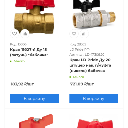
Код: 13806
Код: 28355
Кран 11б27п1 Ду 15
LD Pride РФ
(латунь) "бабочка"
Артикул: LD 47.306.20
Кран LD Pride Ду 20
Много
штуцер нак. г/муфта
(никель) бабочка
Много
183,92
₽
/шт
721,09
₽
/шт
В корзину
В корзину