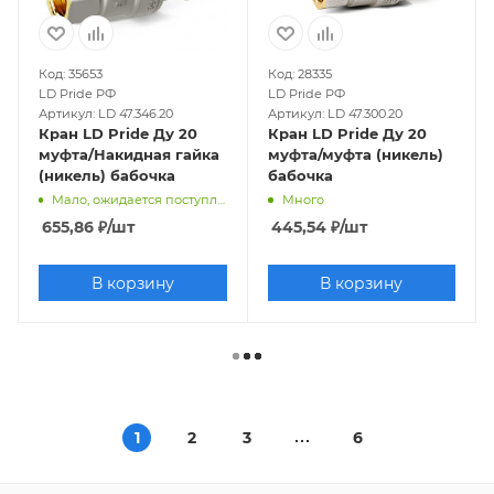
Код: 35653
Код: 28335
LD Pride РФ
LD Pride РФ
Артикул: LD 47.346.20
Артикул: LD 47.300.20
Кран LD Pride Ду 20
Кран LD Pride Ду 20
муфта/Накидная гайка
муфта/муфта (никель)
(никель) бабочка
бабочка
Мало, ожидается поступление
Много
655,86
₽
/шт
445,54
₽
/шт
В корзину
В корзину
1
2
3
6