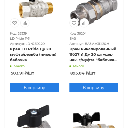
Код: 28339
Код: 36204
LD Pride РФ
БАЗ
Артикул: LD 47.302.20
Артикул: БАЗ.А.А31.1.20.Н
Кран LD Pride Ду 20
Кран никелированный
муфта/резьба (никель)
11б27п1 Ду 20 штуцер
бабочка
нак. г/муфта "бабочка"
(серия - ГОСТ)
Много
Много
503,91
₽
/шт
895,04
₽
/шт
В корзину
В корзину