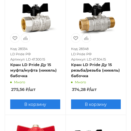
40
4 дюйма
3 дюйма
Отечественные
Хромированные
Силуминовые
ДУ 150
Код: 28334
Код: 28348
LD Pride РФ
LD Pride РФ
Артикул: LD 47.300.15
Артикул: LD 47.304.15
Кран LD Pride Ду 15
Кран LD Pride Ду 15
муфта/муфта (никель)
резьба/резьба (никель)
бабочка
бабочка
Много
Много
275,56
₽
/шт
374,28
₽
/шт
В корзину
В корзину