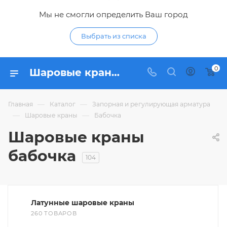
Мы не смогли определить Ваш город
Выбрать из списка
0
Шаровые краны бабочка - купить шаровый кран бабочка по низким ценам в интернет-магазине Гидропромтехника в Курске
—
—
Главная
Каталог
Запорная и регулирующая арматура
—
—
Шаровые краны
Бабочка
Шаровые краны
бабочка
104
Латунные шаровые краны
260 ТОВАРОВ