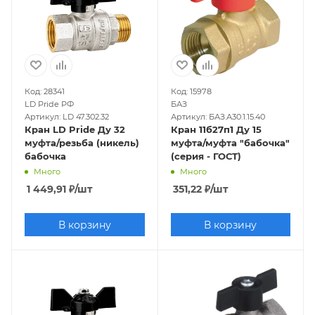
Код: 28341
Код: 15978
LD Pride РФ
БАЗ
Артикул: LD 47.302.32
Артикул: БАЗ.А30.1.15.40
Кран LD Pride Ду 32
Кран 11б27п1 Ду 15
муфта/резьба (никель)
муфта/муфта "бабочка"
бабочка
(серия - ГОСТ)
Много
Много
1 449,91
₽
/шт
351,22
₽
/шт
В корзину
В корзину