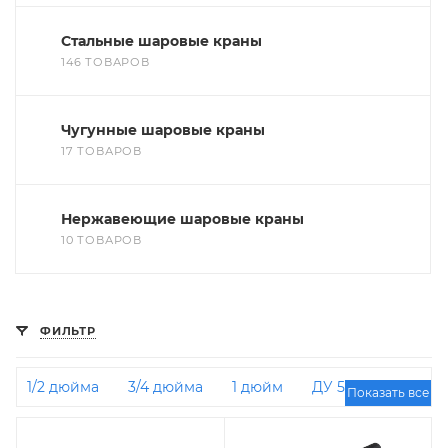
Стальные шаровые краны
146 ТОВАРОВ
Чугунные шаровые краны
17 ТОВАРОВ
Нержавеющие шаровые краны
10 ТОВАРОВ
ФИЛЬТР
1/2 дюйма
3/4 дюйма
1 дюйм
ДУ 50
Показать все
Газовые
ДУ 32
LD
ДУ 15
ДУ 25
Трехходовые
1 1/4 дюйма
Муфта-муфта