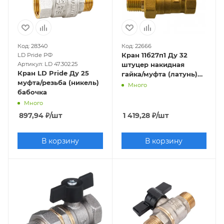
Код: 28340
Код: 22666
Кран 11б27п1 Ду 32
LD Pride РФ
Артикул: LD 47.302.25
штуцер накидная
Кран LD Pride Ду 25
гайка/муфта (латунь)
муфта/резьба (никель)
"бабочка"
Много
бабочка
Много
897,94
₽
/шт
1 419,28
₽
/шт
В корзину
В корзину