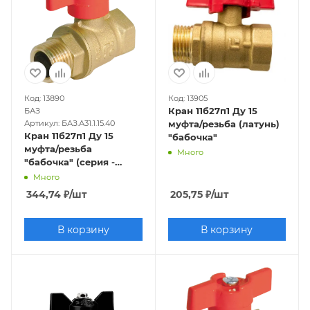
Код: 13890
Код: 13905
Кран 11б27п1 Ду 15
БАЗ
Артикул: БАЗ.А31.1.15.40
муфта/резьба (латунь)
Кран 11б27п1 Ду 15
"бабочка"
муфта/резьба
Много
"бабочка" (серия -
ГОСТ)
Много
344,74
₽
/шт
205,75
₽
/шт
В корзину
В корзину