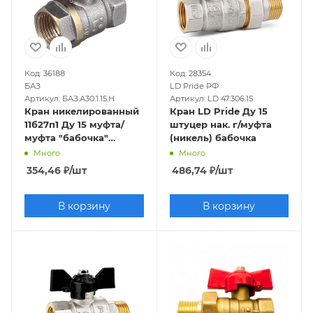
Код: 36188
Код: 28354
БАЗ
LD Pride РФ
Артикул: БАЗ.А30.1.15.Н
Артикул: LD 47.306.15
Кран никелированный
Кран LD Pride Ду 15
11б27п1 Ду 15 муфта/
штуцер нак. г/муфта
муфта "бабочка"
(никель) бабочка
(серия - ГОСТ)
Много
Много
354,46
₽
/шт
486,74
₽
/шт
В корзину
В корзину