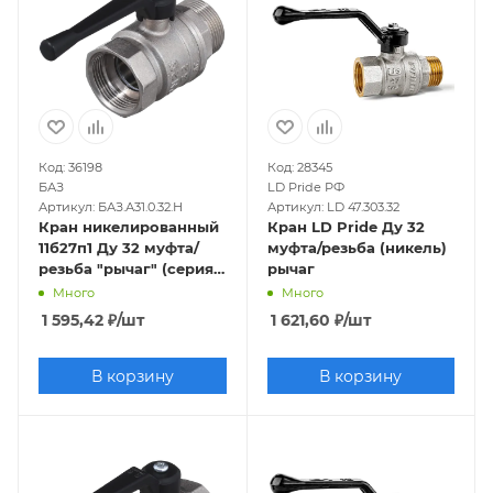
40
4 дюйма
3 дюйма
Отечественные
Хромированные
Силуминовые
ДУ 150
Код: 36198
Код: 28345
БАЗ
LD Pride РФ
Артикул: БАЗ.А31.0.32.Н
Артикул: LD 47.303.32
Кран никелированный
Кран LD Pride Ду 32
11б27п1 Ду 32 муфта/
муфта/резьба (никель)
резьба "рычаг" (серия -
рычаг
ГОСТ)
Много
Много
1 595,42
₽
/шт
1 621,60
₽
/шт
В корзину
В корзину