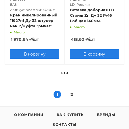
БАЗ
LD (Россия)
Вставка доборная LD
Артикул: БАЗ.А.А31.0.32.40.Н
Кран никелированный
Стриж Zn Ду 32 Ру16
11б27п1 Ду 32 штуцер
Lобщая 140мм.
нак. г/муфта "рычаг"
Много
(серия - ГОСТ)
Много
1 970,64
₽
/шт
418,60
₽
/шт
В корзину
В корзину
1
2
О КОМПАНИИ
КАК КУПИТЬ
БРЕНДЫ
КОНТАКТЫ