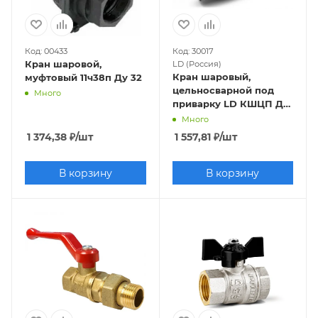
Код: 00433
Код: 30017
Кран шаровой,
LD (Россия)
Кран шаровый,
муфтовый 11ч38п Ду 32
цельносварной под
Много
приварку LD КШЦП Ду
32 Ру40 ст. 20
Много
1 374,38
₽
/шт
1 557,81
₽
/шт
В корзину
В корзину