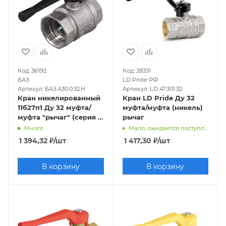
Код: 36192
Код: 28331
БАЗ
LD Pride РФ
Артикул: БАЗ.А30.0.32.Н
Артикул: LD 47.301.32
Кран никелированный
Кран LD Pride Ду 32
11б27п1 Ду 32 муфта/
муфта/муфта (никель)
муфта "рычаг" (серия -
рычаг
ГОСТ)
Много
Мало, ожидается поступление
1 394,32
₽
/шт
1 417,30
₽
/шт
В корзину
В корзину