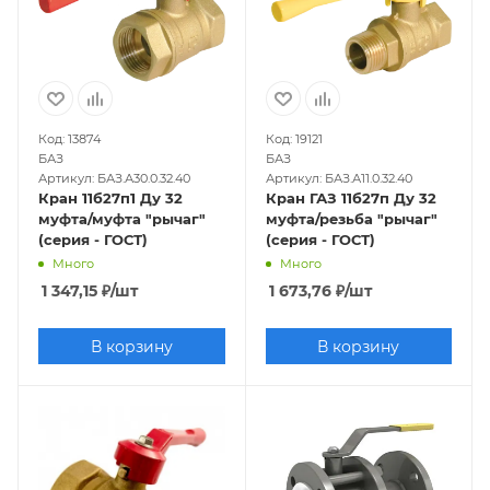
Код: 13874
Код: 19121
БАЗ
БАЗ
Артикул: БАЗ.А30.0.32.40
Артикул: БАЗ.А11.0.32.40
Кран 11б27п1 Ду 32
Кран ГАЗ 11б27п Ду 32
муфта/муфта "рычаг"
муфта/резьба "рычаг"
(серия - ГОСТ)
(серия - ГОСТ)
Много
Много
1 347,15
₽
/шт
1 673,76
₽
/шт
В корзину
В корзину