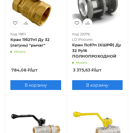
Код: 13811
Код: 22076
Кран 11б27п1 Ду 32
LD (Россия)
Кран 11с67п (КШРФ) Ду
(латунь) "рычаг"
32 Ру16
Много
ПОЛНОПРОХОДНОЙ
Много
784,08
₽
/шт
3 375,63
₽
/шт
В корзину
В корзину