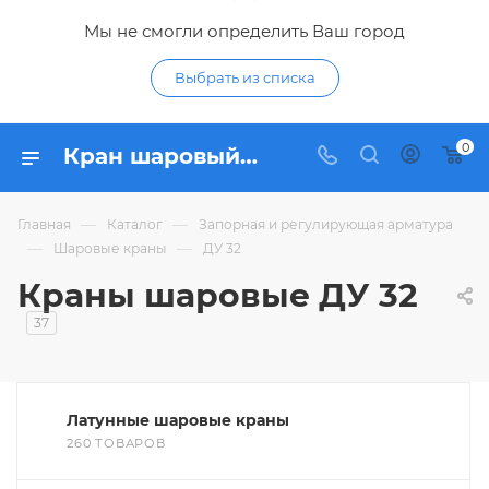
Мы не смогли определить Ваш город
Выбрать из списка
0
Кран шаровый ДУ 32 - купить краны шаровые ДУ32 (DN32) по низким ценам в интернет-магазине Гидропромтехника в Курске
—
—
Главная
Каталог
Запорная и регулирующая арматура
—
—
Шаровые краны
ДУ 32
Краны шаровые ДУ 32
37
Латунные шаровые краны
260 ТОВАРОВ