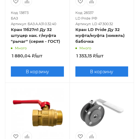
Код: 13873
Код: 28337
БАЗ
LD Pride РФ
Артикул: БАЗ.А.А31.0.32.40
Артикул: LD 47.300.32
Кран 11б27п1 Ду 32
Кран LD Pride Ду 32
штуцер нак. г/муфта
муфта/муфта (никель)
"рычаг" (серия - ГОСТ)
бабочка
Много
Много
1 880,04
₽
/шт
1 353,15
₽
/шт
В корзину
В корзину