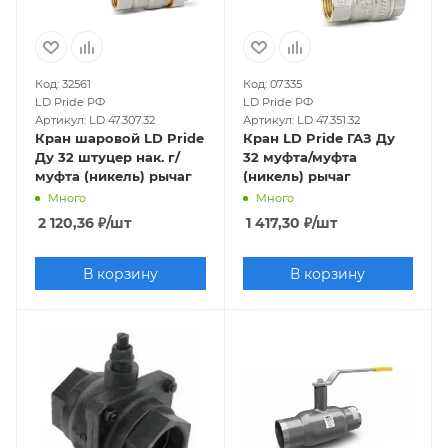
Код: 32561
Код: 07335
LD Pride РФ
LD Pride РФ
Артикул: LD 47.307.32
Артикул: LD 47.351.32
Кран шаровой LD Pride
Кран LD Pride ГАЗ Ду
Ду 32 штуцер нак. г/
32 муфта/муфта
муфта (никель) рычаг
(никель) рычаг
Много
Много
2 120,36
₽
/шт
1 417,30
₽
/шт
В корзину
В корзину