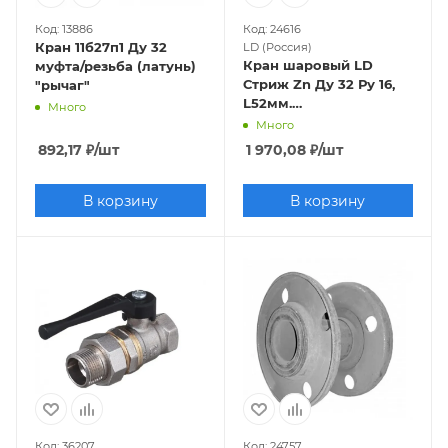
Код: 13886
Код: 24616
Кран 11б27п1 Ду 32
LD (Россия)
Кран шаровый LD
муфта/резьба (латунь)
Стриж Zn Ду 32 Ру 16,
"рычаг"
L52мм.
Много
(полнопроходной)
Много
892,17
₽
/шт
1 970,08
₽
/шт
В корзину
В корзину
Код: 36207
Код: 24757