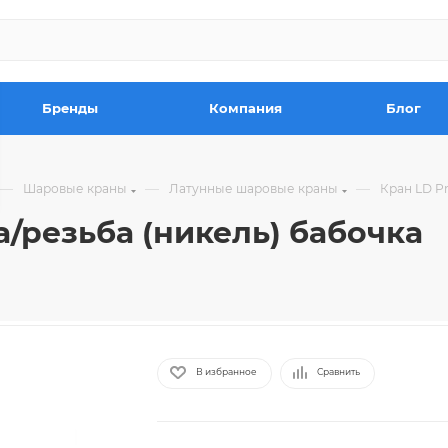
Бренды
Компания
Блог
—
—
—
Шаровые краны
Латунные шаровые краны
Кран LD Pr
а/резьба (никель) бабочка
В избранное
Сравнить