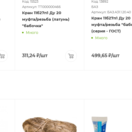
Код: 15523
Код: 13892
Артикул: ТТ000000466
БАЗ
Артикул: БАЗ.А31.1.20.40
Кран 11б27п1 Ду 20
Кран 11б27п1 Ду 20
)
муфта/резьба (латунь)
муфта/резьба "баб
"бабочка"
(серия - ГОСТ)
Много
Много
311,24
₽
/шт
499,65
₽
/шт