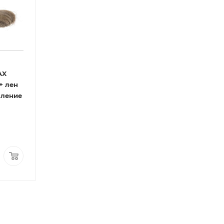
AX
+ лен
опление