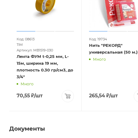
Код: 08613
Код: 19734
TIM
Нить "РЕКОРД"
Артикул: MB1519-030
универсальная (50 м.)
Лента ФУМ t-0,25 мм, L-
Много
15м, ширина 19 мм,
плотность 0.30 гр/см3, до
3/4"
Много
70,55
₽
/шт
265,54
₽
/шт
Документы