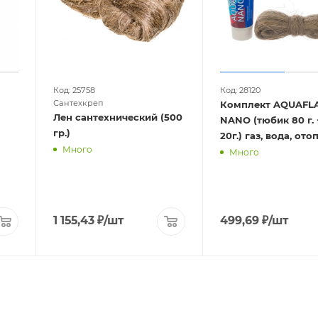
Код: 25758
Код: 28120
Сантехкреп
Комплект AQUAFL
Лен сантехнический (500
NANO (тюбик 80 г. 
гр.)
20г.) газ, вода, от
Много
Много
1 155,43
₽
/шт
499,69
₽
/шт