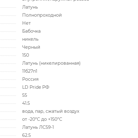
Латунь
Полнопроходной
Нет
Бабочка
никель
Черный
150
Латунь (никелированная)
11б27п1
Россия
LD Pride РФ
55
41.5
вода, пар, сжатый воздух
от -20°C до +150°C
Латунь ЛС59-1
62.5