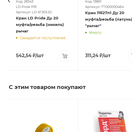
Код: 28343
Код: 13891
LD Pride РФ
Артикул: ТТ000000464
Артикул: LD 47.303.20
Кран 11б27п1 Ду 20
Кран LD Pride Ду 20
муфта/резьба (латунь
муфта/резьба (никель)
"рычаг"
рычаг
Много
Ожидается поступление
542,54
₽
/шт
311,24
₽
/шт
С этим товаром покупают