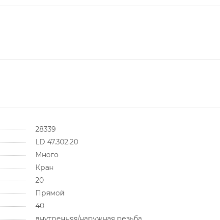
28339
LD 47.302.20
Много
Кран
20
Прямой
40
внутренняя/наружная резьба