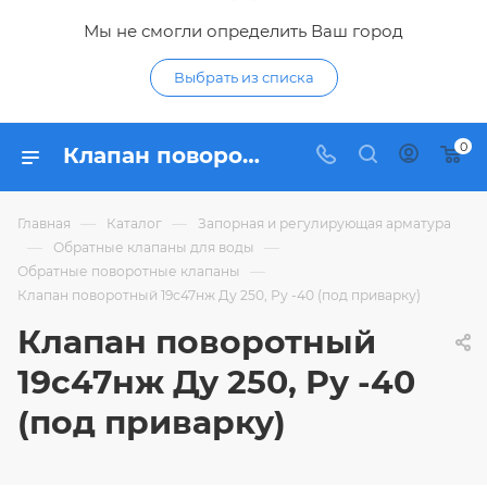
Мы не смогли определить Ваш город
Выбрать из списка
0
Клапан поворотный 19с47нж Ду 250, Ру -40 (под приварку) - купить по цене в интернет-магазине Гидропромтехника с доставкой в Курске
—
—
Главная
Каталог
Запорная и регулирующая арматура
—
—
Обратные клапаны для воды
—
Обратные поворотные клапаны
Клапан поворотный 19с47нж Ду 250, Ру -40 (под приварку)
Клапан поворотный
19с47нж Ду 250, Ру -40
(под приварку)