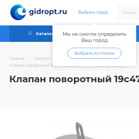
Выбрать город
Каталог
Мы не смогли определить
Как купить
Ваш город
Выбрать из списка
—
—
Главная
Каталог
Запорная и регулирующая арматура
Клапан поворотный 19с47нж Ду 500, Ру -40 (под приварку)
Клапан поворотный 19с47