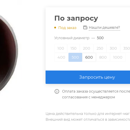
По запросу
Нашли дешевле?
Под заказ
Условный диаметр
—
500
100
150
200
250
300
35
400
500
600
800
1000
Запросить цену
Оплата заказа осуществляется посл
согласования с менеджером
Цена действительна только для интернет-мага
Внешний вид может отличаться в зависимости