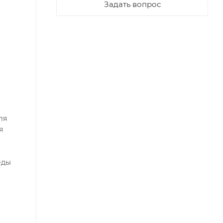
Задать вопрос
ля
я
еды