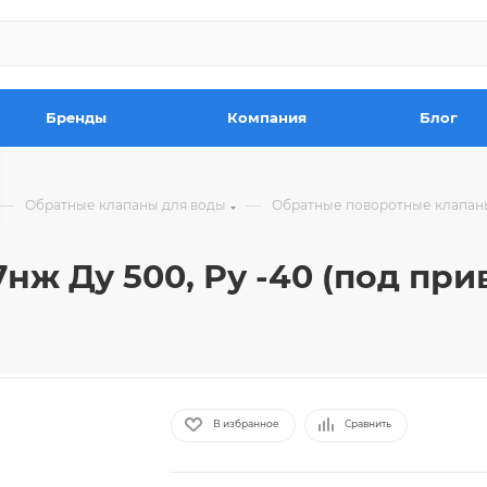
Бренды
Компания
Блог
—
—
Обратные клапаны для воды
Обратные поворотные клапан
нж Ду 500, Ру -40 (под при
В избранное
Сравнить