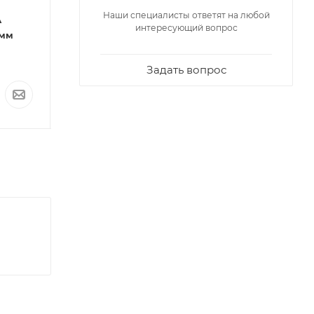
Код: 32628
Код: 32611
Наши специалисты ответят на любой
А
Труба ПЭ-100 ВОДА
Труба ПЭ-100 В
интересующий вопрос
 мм
SDR26 Ду 630х24,1 мм
(Р-6,3)
Под заказ
Под заказ
Задать вопрос
По запросу
По запросу