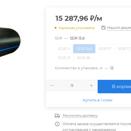
15 287,96
₽
/м
Нашли деше
Наличие уточняйте
SDR
—
SDR 13,6
SDR 11
SDR 13,6
SDR 17
SDR 17
SDR 21
SDR 26
Количество в упаковке, м
—
12
В корзи
Купить в 1 клик
Рассчитать доставку
Оплата заказа осуществляется посл
согласования с менеджером