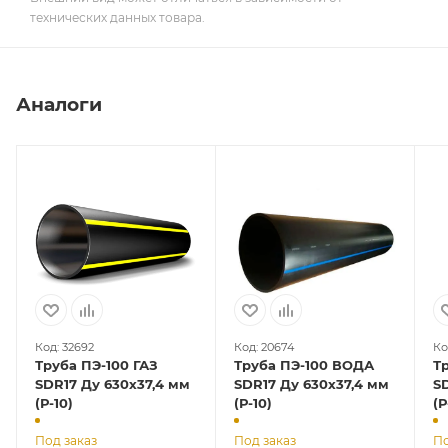
технических данных товара.
Аналоги
Код: 32692
Код: 20674
Ко
Труба ПЭ-100 ГАЗ
Труба ПЭ-100 ВОДА
Т
SDR17 Ду 630х37,4 мм
SDR17 Ду 630х37,4 мм
S
(Р-10)
(Р-10)
(Р
Под заказ
Под заказ
По