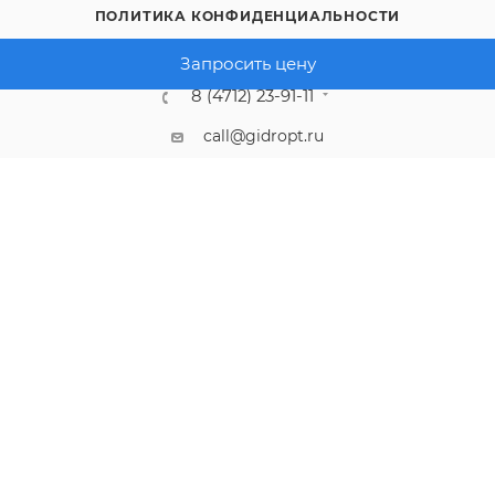
ПОЛИТИКА КОНФИДЕНЦИАЛЬНОСТИ
Запросить цену
8 (4712) 23-91-11
call@gidropt.ru
Курск, ул. Энгельса, 171б
Подписаться на рассылку
СОГЛАШЕНИЕ НА ОБРАБОТКУ ПЕРСОНАЛЬНЫХ ДАННЫХ
2008 - 2026 © Интернет-магазин gidropt.ru
Сайт разработан
компанией:
Нетекс