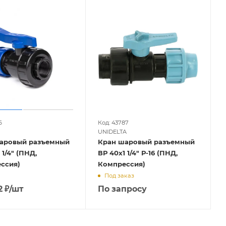
6
Код: 43787
UNIDELTA
аровый разъемный
Кран шаровый разъемный
" (ПНД,
ВР 40х1 1/4" Р-16 (ПНД,
ссия)
Компрессия)
Под заказ
2
₽
/шт
По запросу