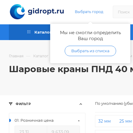
Выбрать город
Каталог
Мы не смогли определить
Как купить
Ваш город
Выбрать из списка
—
—
Главная
Каталог
Трубы и фитинги пластиковые, шланги
Шаровые краны ПНД 40 
По умолчанию (убы
ФИЛЬТР
01. Розничная цена
32 мм
25 мм
на 1 дюйм