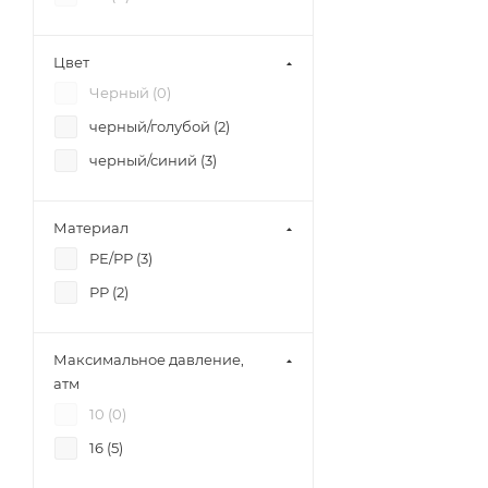
Цвет
Черный (
0
)
черный/голубой (
2
)
черный/синий (
3
)
Материал
РЕ/РР (
3
)
РР (
2
)
Максимальное давление,
атм
10 (
0
)
16 (
5
)