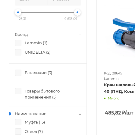
23,31
9 633,09
Бренд
Lammin (
3
)
UNIDELTA (
2
)
В наличии (
3
)
Код: 28645
Lammin
Кран шаровы
Товары бытового
40 (ПНД, Ко
применения (
5
)
Много
485,82
₽
/шт
Наименование
Муфта (
15
)
Отвод (
7
)