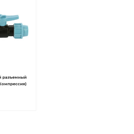
й разъемный
(ПНД, Компрессия)