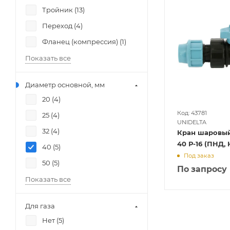
Тройник (
13
)
Переход (
4
)
Фланец (компрессия) (
1
)
Показать все
Диаметр основной, мм
20 (
4
)
Код: 43781
25 (
4
)
UNIDELTA
32 (
4
)
Кран шаровы
40 Р-16 
40 (
5
)
Под заказ
50 (
5
)
По запросу
Показать все
Для газа
Нет (
5
)