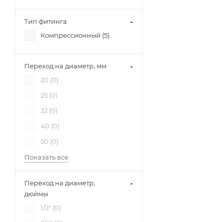
Тип фитинга
Компрессионный (
5
)
Переход на диаметр, мм
20 (
0
)
25 (
0
)
32 (
0
)
40 (
0
)
50 (
0
)
Показать все
Переход на диаметр,
дюймы
1/2" (
0
)