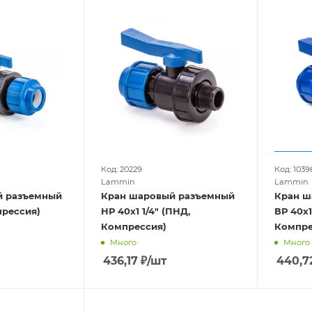
Код: 20229
Код: 1039
Lammin
Lammin
й разъемный
Кран шаровый разъемный
Кран ш
мпрессия)
НР 40х1 1/4" (ПНД,
ВР 40х1 1/4
Компрессия)
Компре
Много
Много
436,17
₽
/шт
440,7