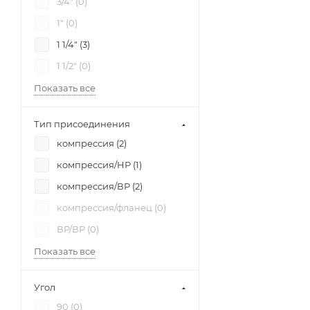
3/4" (
0
)
1" (
0
)
1 1/4" (
3
)
1 1/2" (
0
)
Показать все
Тип присоединения
компрессия (
2
)
компрессия/НР (
1
)
компрессия/ВР (
2
)
компрессия/фланец (
0
)
ВР/ВР (
0
)
Показать все
Угол
90 (
0
)