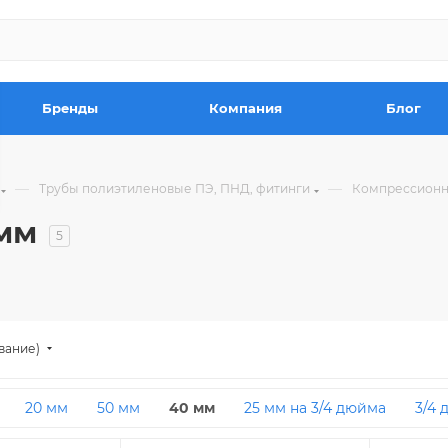
Бренды
Компания
Блог
—
—
Трубы полиэтиленовые ПЭ, ПНД, фитинги
Компрессионн
мм
5
вание)
20 мм
50 мм
40 мм
25 мм на 3/4 дюйма
3/4