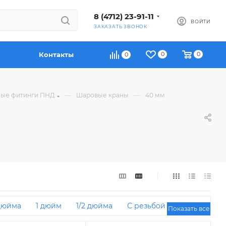
8 (4712) 23-91-11
ВОЙТИ
ЗАКАЗАТЬ ЗВОНОК
Контакты
0
0
0
—
—
ые фитинги ПНД
Шаровые краны
40 мм
 дюйма
1 дюйм
1/2 дюйма
С резьбой
25 мм
Показать все