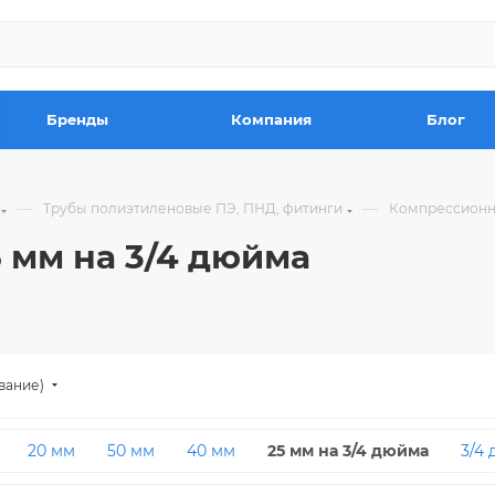
Бренды
Компания
Блог
—
—
Трубы полиэтиленовые ПЭ, ПНД, фитинги
Компрессионн
 мм на 3/4 дюйма
вание)
20 мм
50 мм
40 мм
25 мм на 3/4 дюйма
3/4