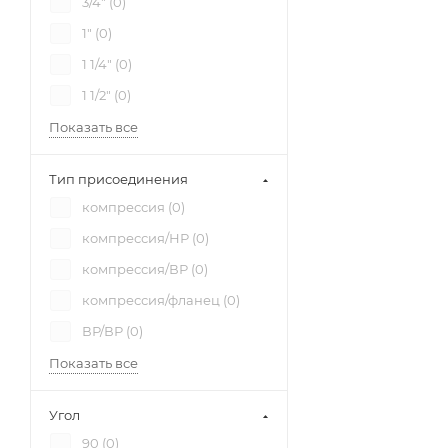
3/4" (
0
)
1" (
0
)
1 1/4" (
0
)
1 1/2" (
0
)
Показать все
Тип присоединения
компрессия (
0
)
компрессия/НР (
0
)
компрессия/ВР (
0
)
компрессия/фланец (
0
)
ВР/ВР (
0
)
Показать все
Угол
90 (
0
)