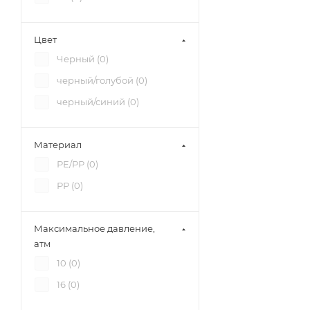
Цвет
Черный (
0
)
черный/голубой (
0
)
черный/синий (
0
)
Материал
РЕ/РР (
0
)
РР (
0
)
Максимальное давление,
атм
10 (
0
)
16 (
0
)