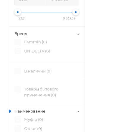
23,31
9 633,09
Бренд
Lammin (
0
)
UNIDELTA (
0
)
В наличии (
0
)
Товары бытового
применения (
0
)
Наименование
Муфта (
0
)
Отвод (
0
)