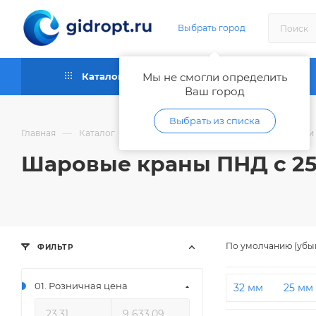
Выбрать город
Каталог
Мы не смогли определить
Как купить
Ваш город
Выбрать из списка
—
—
Главная
Каталог
Трубы и фитинги пластиковые, шланги
Шаровые краны ПНД с 25
По умолчанию (убы
ФИЛЬТР
01. Розничная цена
32 мм
25 мм
на 1 дюйм