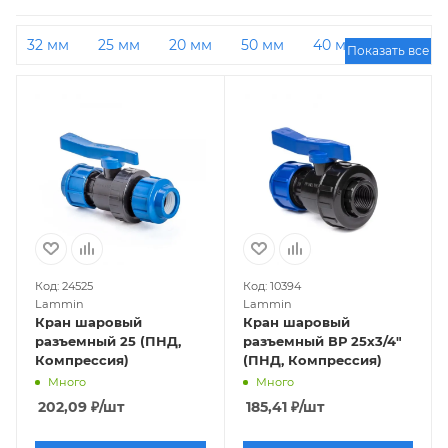
32 мм
25 мм
20 мм
50 мм
40 мм
25
Показать все
мм на 3/4 дюйма
3/4 дюйма
1 дюйм
1/2
дюйма
С резьбой
25 мм на 1 дюйм
Код: 24525
Код: 10394
Lammin
Lammin
Кран шаровый
Кран шаровый
разъемный 25 (ПНД,
разъемный ВР 25х3/4"
Компрессия)
(ПНД, Компрессия)
Много
Много
202,09
₽
/шт
185,41
₽
/шт