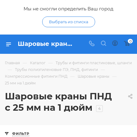
Мы не смогли определить Ваш город
Выбрать из списка
0
Шаровые краны ПНД 25 мм на 1 дюйм - купить шаровый кран ПНД переход с 25 мм на 1 дюйм по низким ценам в интернет-магазине Гидропромтехника в Курске
—
—
Главная
Каталог
Трубы и фитинги пластиковые, шланги
—
—
Трубы полиэтиленовые ПЭ, ПНД, фитинги
—
—
Компрессионные фитинги ПНД
Шаровые краны
25 мм на 1 дюйм
Шаровые краны ПНД
с 25 мм на 1 дюйм
4
ФИЛЬТР