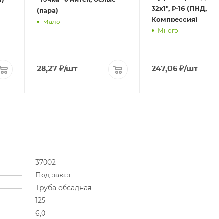
32х1", Р-16 (ПНД,
(пара)
Компрессия)
Мало
Много
28,27
₽
/шт
247,06
₽
/шт
37002
Под заказ
Труба обсадная
125
6,0