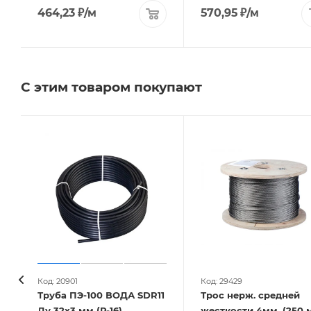
464,23
₽
/м
570,95
₽
/м
С этим товаром покупают
Код: 20901
Код: 29429
Труба ПЭ-100 ВОДА SDR11
Трос нерж. средней
Ду 32х3 мм (Р-16)
жесткости 4мм. (250 