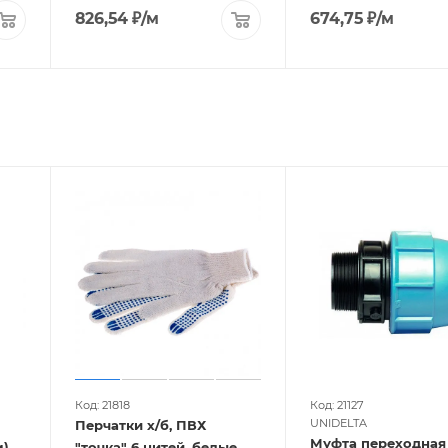
826,54
₽
/м
674,75
₽
/м
Код: 21818
Код: 21127
UNIDELTA
Перчатки х/б, ПВХ
Муфта переходная Н
м)
"точка" 6 нитей, белые