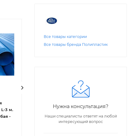
Все товары категории
Все товары бренда Полипластик
Код: 18000
Код: 37149
МПТ Лидер
Труба обсадная для
я
Труба обсадная
скважин Ду 125х7,1 L-3 м.
Нужна консультация?
.
скважин Ду 125х4,0 L
с резьбой, ПЭ
с резьбой, НПВ
Наши специалисты ответят на любой
Мало
интересующий вопрос
(Башкортостан)
Наличие уточня