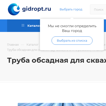
Выбрать город
Каталог
Мы не смогли определить
Как купить
Ваш город
Выбрать из списка
—
—
Главная
Каталог
Трубы и фитинги пластиковые, шланги
Труба обсадная для скважин Ду 125х6,0 L-3 м. с резьбой, НПВХ (Б
Труба обсадная для скваж