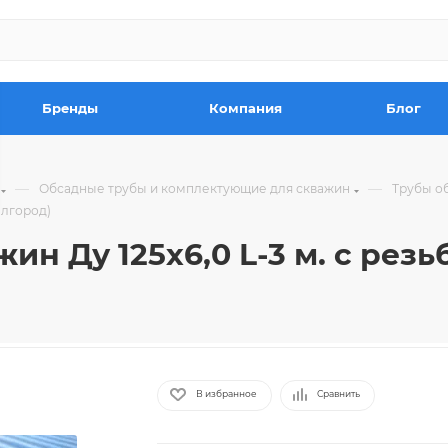
Бренды
Компания
Блог
—
—
Обсадные трубы и комплектующие для скважин
Трубы о
елгород)
ин Ду 125х6,0 L-3 м. с рез
В избранное
Сравнить