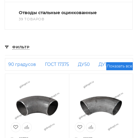
Отводы стальные оцинкованные
39 ТОВАРОВ
ФИЛЬТР
90 градусов
ГОСТ 17375
ДУ50
ДУ100
Показать все
ДУ25
ДУ32
ДУ20
45х4
ДУ200
Крутоизогнутые
45 градусов ДУ 50
159 мм
90 градусов ДУ 20
ДУ40
108 мм
60 мм
90 градусов ДУ 100
90 градусов ДУ 32
ДУ150
90 градусов ДУ 50
90 градусов
108х4
90 градусов ДУ 125
Приварные
90
градусов ДУ 25
ДУ80
57 мм
76 мм
90
градусов ДУ 80
90 градусов 159х4
90