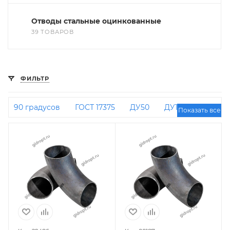
Отводы стальные оцинкованные
39 ТОВАРОВ
ФИЛЬТР
90 градусов
ГОСТ 17375
ДУ50
ДУ100
Показать все
ДУ25
ДУ32
ДУ20
45х4
ДУ200
Крутоизогнутые
45 градусов ДУ 50
159 мм
90 градусов ДУ 20
ДУ40
108 мм
60 мм
90 градусов ДУ 100
90 градусов ДУ 32
ДУ150
90 градусов ДУ 50
90 градусов
108х4
90 градусов ДУ 125
Приварные
90
градусов ДУ 25
ДУ80
57 мм
76 мм
90
градусов ДУ 80
90 градусов 159х4
90