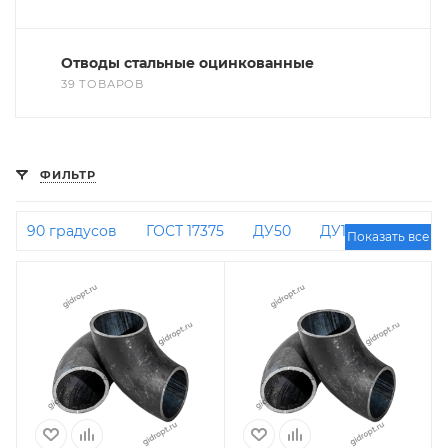
Отводы стальные оцинкованные
39 ТОВАРОВ
ФИЛЬТР
90 градусов
ГОСТ 17375
ДУ50
ДУ100
Показать все
ДУ25
ДУ32
ДУ20
45х4
ДУ200
Крутоизогнутые
45 градусов ДУ 50
159 мм
90 градусов ДУ 20
ДУ40
108 мм
60 мм
90 градусов ДУ 100
90 градусов ДУ 32
ДУ150
90 градусов ДУ 50
90 градусов
108х4
90 градусов ДУ 125
Приварные
90
градусов ДУ 25
ДУ80
57 мм
76 мм
90