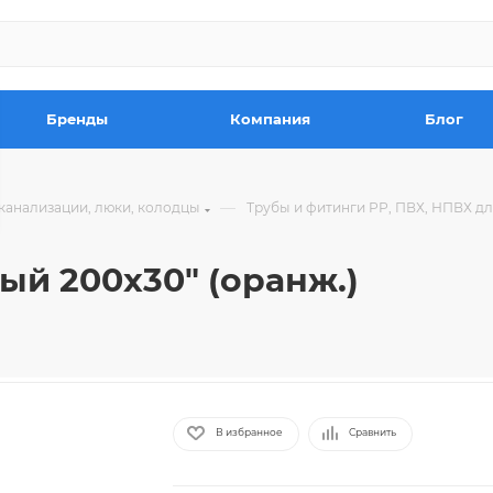
Бренды
Компания
Блог
—
канализации, люки, колодцы
Трубы и фитинги РР, ПВХ, НПВХ д
й 200х30" (оранж.)
В избранное
Сравнить