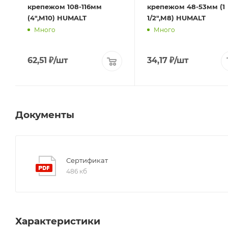
крепежом 108-116мм
крепежом 48-53мм (1
(4",М10) HUMALT
1/2",М8) HUMALT
Много
Много
62,51
₽
/шт
34,17
₽
/шт
Документы
Сертификат
486 кб
Характеристики