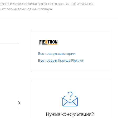
зина и может отличаться от цен в розничных магазинах.
 от технических данных товара.
Все товары категории
Все товары бренда Flextron
Код: 37919
Код: 13978
IRFIx
Смазка силиконовая
Нужна консультация?
Герметик "JETFI
"Lubrium" (230 г.) в тубе