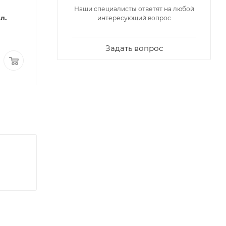
силиконовый 60
Наши специалисты ответят на любой
Мало
л.
(прозр.)
интересующий вопрос
Много
Задать вопрос
423,97
₽
/шт
112,47
₽
/шт