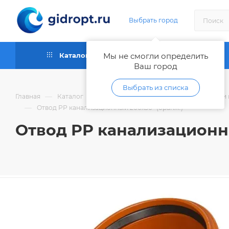
Выбрать город
Каталог
Мы не смогли определить
Как купить
Ваш город
Выбрать из списка
—
—
Главная
Каталог
Трубы и фитинги для водоотведения и 
—
Отвод РР канализационный 200х30" (оранж.)
Отвод РР канализационны