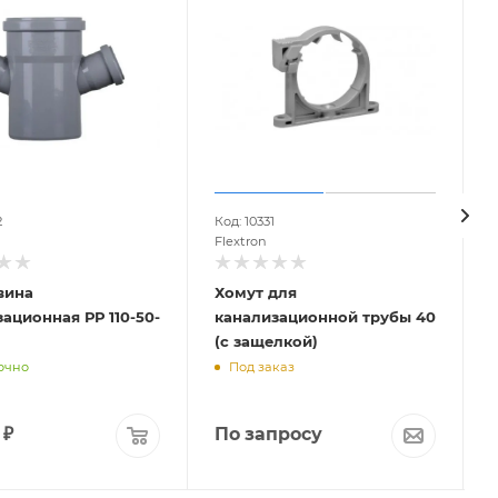
2
Код: 10331
К
Flextron
F
вина
Хомут для
ационная РР 110-50-
канализационной трубы 40
(с защелкой)
очно
Под заказ
₽
По запросу