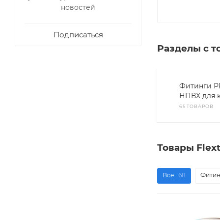
новостей
Подписаться
Разделы с т
Фитинги РР
НПВХ для 
65 ТОВАРОВ
Товары Flex
Все
68
Фитин