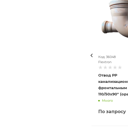
Код: 36048
Flextron
Отвод РР
канализацион
фронтальным
110/50х90" (ор
Много
По запросу