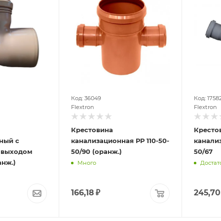
Код: 36049
Код: 1758
Flextron
Flextron
Крестовина
Кресто
ный с
канализационная РР 110-50-
канализ
 выходом
50/90 (оранж.)
50/67
анж.)
Много
Достат
166,18
₽
245,70