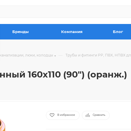
Бренды
Компания
Блог
—
канализации, люки, колодцы
Трубы и фитинги РР, ПВХ, НПВХ д
ый 160х110 (90") (оранж.)
В избранное
Сравнить