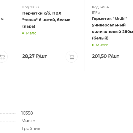
Код: 21818
Код: 14914
IRFIx
Перчатки х/б, ПВХ
 с
Герметик "Mr.Sil"
"точка" 6 нитей, белые
универсальный
(пара)
силиконовый 280м
Мало
(белый)
Много
28,27
₽
/шт
201,50
₽
/шт
10358
Много
Тройник