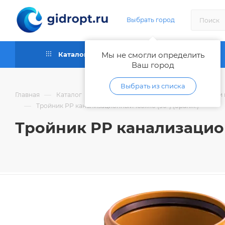
Выбрать город
Каталог
Мы не смогли определить
Как купить
Ваш город
Выбрать из списка
—
—
Главная
Каталог
Трубы и фитинги для водоотведения и 
—
Тройник РР канализационный 160х110 (90") (оранж.)
Тройник РР канализационн