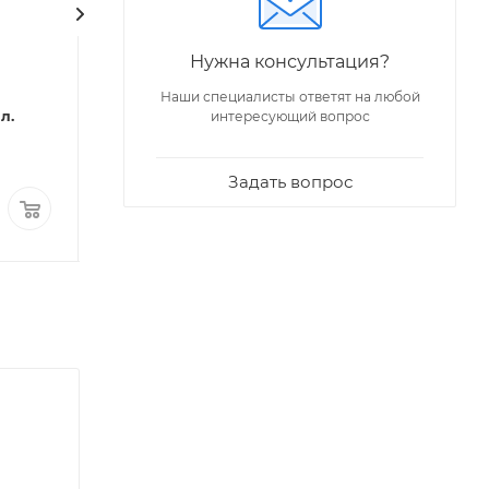
Код: 37919
Код: 13978
IRFIx
Смазка силиконовая
Нужна консультация?
Герметик "JETFI
"Lubrium" (230 г.) в тубе
силиконовый 60
Наши специалисты ответят на любой
Мало
л.
(прозр.)
интересующий вопрос
Много
Задать вопрос
423,97
₽
/шт
112,47
₽
/шт