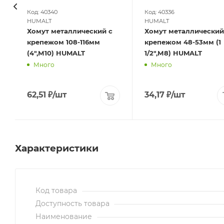
Код: 40340
Код: 40336
HUMALT
HUMALT
Хомут металлический с
Хомут металлический
крепежом 108-116мм
крепежом 48-53мм (1
(4",М10) HUMALT
1/2",М8) HUMALT
Много
Много
62,51
₽
/шт
34,17
₽
/шт
Характеристики
Код товара
Доступность товара
Наименование