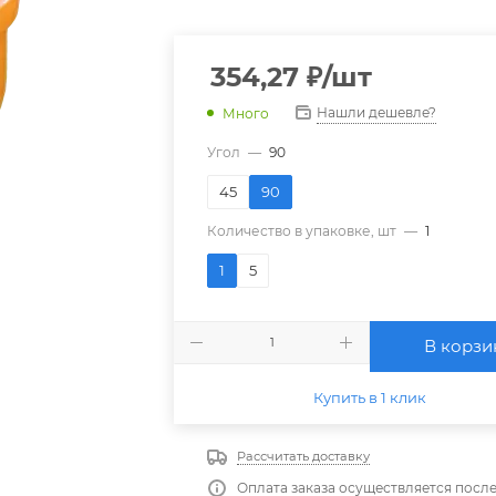
354,27
₽
/шт
Нашли дешевле?
Много
Угол
—
90
45
90
Количество в упаковке, шт
—
1
1
5
В корзи
Купить в 1 клик
Рассчитать доставку
Оплата заказа осуществляется посл