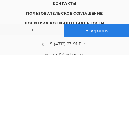
КОНТАКТЫ
ПОЛЬЗОВАТЕЛЬСКОЕ СОГЛАШЕНИЕ
ПОЛИТИКА КОНФИДЕНЦИАЛЬНОСТИ
В корзину
8 (4712) 23-91-11
call@gidropt.ru
Курск, ул. Энгельса, 171б
Подписаться на рассылку
СОГЛАШЕНИЕ НА ОБРАБОТКУ ПЕРСОНАЛЬНЫХ ДАННЫХ
2008 - 2026 © Интернет-магазин gidropt.ru
Сайт разработан
компанией:
Нетекс