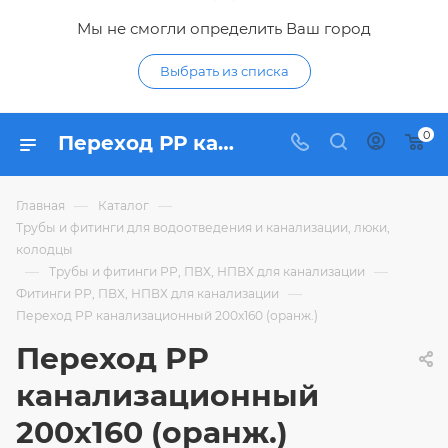
Мы не смогли определить Ваш город
Выбрать из списка
0
Переход РР канализационный 200х160 (оранж.) - купить по цене 574,08 ₽ в интернет-магазине Гидропромтехника с доставкой в Курске
—
—
Главная
Каталог
Трубы и фитинги для водоотведения и канализации, люки,
колодцы
—
—
Трубы и фитинги РР, ПВХ, НПВХ для канализации
—
Фитинги РР, ПВХ, НПВХ для канализации
Переход РР канализационный 200х160 (оранж.)
Переход РР
канализационный
200х160 (оранж.)