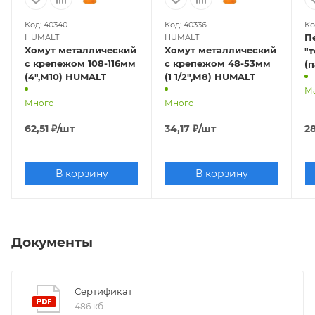
Код: 40340
Код: 40336
Ко
П
HUMALT
HUMALT
Хомут металлический
Хомут металлический
"т
с крепежом 108-116мм
с крепежом 48-53мм
(п
(4",М10) HUMALT
(1 1/2",М8) HUMALT
М
Много
Много
62,51
₽
/шт
34,17
₽
/шт
2
В корзину
В корзину
Документы
Сертификат
486 кб