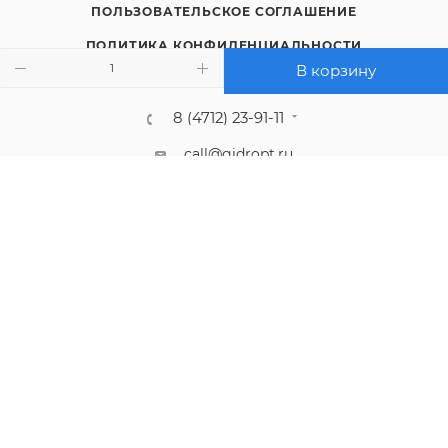
ПОЛЬЗОВАТЕЛЬСКОЕ СОГЛАШЕНИЕ
ПОЛИТИКА КОНФИДЕНЦИАЛЬНОСТИ
В корзину
8 (4712) 23-91-11
call@gidropt.ru
Курск, ул. Энгельса, 171б
Подписаться на рассылку
СОГЛАШЕНИЕ НА ОБРАБОТКУ ПЕРСОНАЛЬНЫХ ДАННЫХ
2008 - 2026 © Интернет-магазин gidropt.ru
Сайт разработан
компанией:
Нетекс