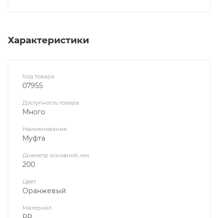
Характеристики
Код товара
07955
Доступность товара
Много
Наименование
Муфта
Диаметр основной, мм
200
Цвет
Оранжевый
Материал
РР