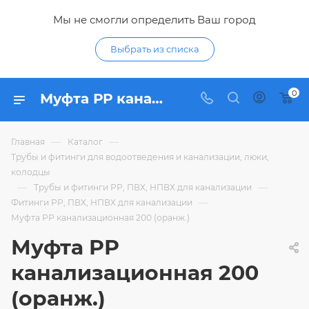
Мы не смогли определить Ваш город
Выбрать из списка
0
Муфта РР канализационная 200 (оранж.) - купить по цене 706,28 ₽ в интернет-магазине Гидропромтехника с доставкой в Курске
—
—
Главная
Каталог
Трубы и фитинги для водоотведения и канализации, люки,
колодцы
—
—
Трубы и фитинги РР, ПВХ, НПВХ для канализации
—
Фитинги РР, ПВХ, НПВХ для канализации
Муфта РР канализационная 200 (оранж.)
Муфта РР
канализационная 200
(оранж.)