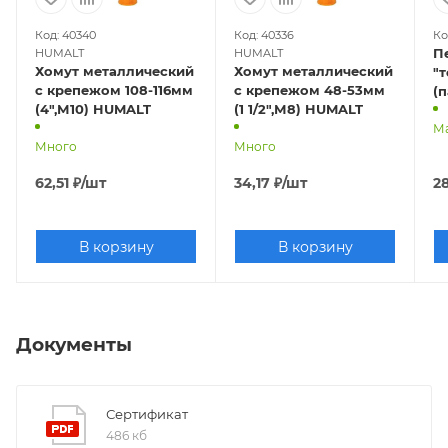
Код: 40340
Код: 40336
Ко
П
HUMALT
HUMALT
Хомут металлический
Хомут металлический
"т
с крепежом 108-116мм
с крепежом 48-53мм
(п
(4",М10) HUMALT
(1 1/2",М8) HUMALT
М
Много
Много
62,51
₽
/шт
34,17
₽
/шт
2
В корзину
В корзину
Документы
Сертификат
486 кб