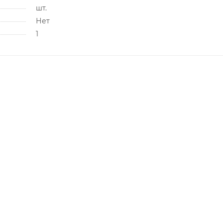
шт.
Нет
1
8 (4712) 23-91-11
call@gidropt.ru
Курск, ул. Энгельса, 171б