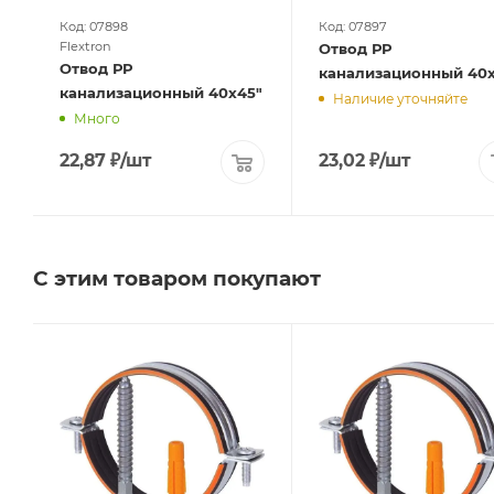
Код: 07898
Код: 07897
Flextron
Отвод РР
Отвод РР
канализационный 40х
канализационный 40х45"
Наличие уточняйте
Много
22,87
₽
/шт
23,02
₽
/шт
С этим товаром покупают