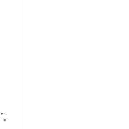
ь с
 Тип