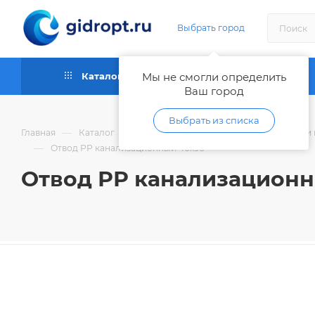
Выбрать город
Каталог
Мы не смогли определить
Как купить
Ваш город
Выбрать из списка
—
—
Главная
Каталог
Трубы и фитинги для водоотведения и 
—
Отвод РР канализационный 40х90"
Отвод РР канализационн