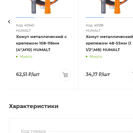
Код: 40340
Код: 40336
HUMALT
HUMALT
Хомут металлический с
Хомут металлический
крепежом 108-116мм
крепежом 48-53мм (1
(4",М10) HUMALT
1/2",М8) HUMALT
Много
Много
62,51
₽
/шт
34,17
₽
/шт
Характеристики
Код товара