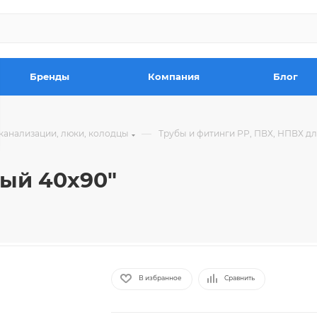
Бренды
Компания
Блог
—
канализации, люки, колодцы
Трубы и фитинги РР, ПВХ, НПВХ д
ый 40х90"
В избранное
Сравнить