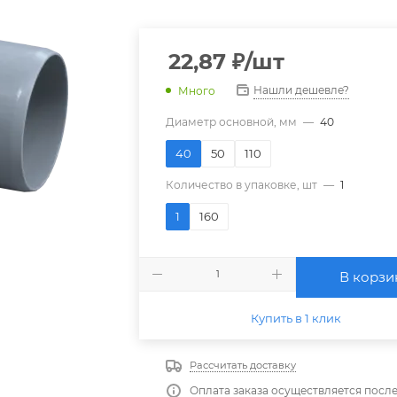
22,87
₽
/шт
Нашли дешевле?
Много
Диаметр основной, мм
—
40
40
50
110
Количество в упаковке, шт
—
1
1
160
В корзи
Купить в 1 клик
Рассчитать доставку
Оплата заказа осуществляется посл