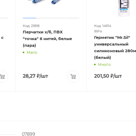
Код: 21818
Код: 14914
IRFIx
Перчатки х/б, ПВХ
 с
Герметик "Mr.Sil"
"точка" 6 нитей, белые
универсальный
(пара)
силиконовый 280м
Мало
(белый)
Много
28,27
₽
/шт
201,50
₽
/шт
07899