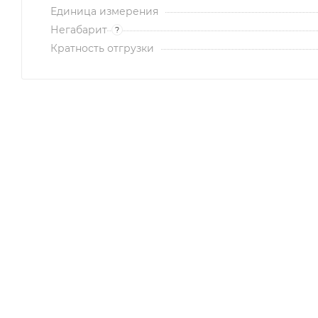
Единица измерения
Негабарит
?
Кратность отгрузки
О КОМПАНИИ
КАК КУПИТЬ
БРЕНДЫ
КОНТАКТЫ
ПОЛЬЗОВАТЕЛЬСКОЕ СОГЛАШЕНИЕ
ПОЛИТИКА КОНФИДЕНЦИАЛЬНОСТИ