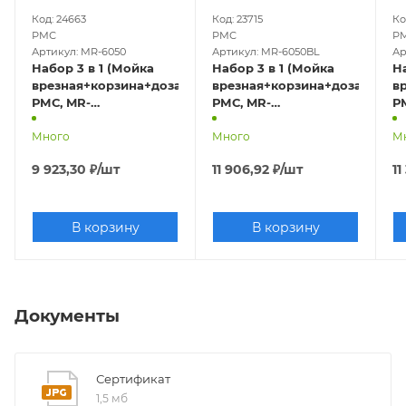
Код: 24663
Код: 23715
Ко
РМС
РМС
Р
Артикул: MR-6050
Артикул: MR-6050BL
Ар
Набор 3 в 1 (Мойка
Набор 3 в 1 (Мойка
На
врезная+корзина+дозатор),
врезная+корзина+дозатор),
в
РМС, MR-
РМС, MR-
Р
6050,600х500х200 мм
6050BL,600х500х200
5
Много
Много
мм, графит
М
9 923,30
₽
/шт
11 906,92
₽
/шт
11
В корзину
В корзину
Документы
Сертификат
1,5 мб