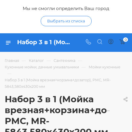
Мы не смогли определить Ваш город
Выбрать из списка
0
Набор 3 в 1 (Мойка врезная+корзина+дозатор), РМС, MR-5843,580х430х200 мм - купить по цене 9 449,62 ₽ в интернет-магазине Гидропромтехника с доставкой в Курске
—
—
—
Главная
Каталог
Сантехника
—
Кухонные мойки, дачные умывальники
Мойки кухонные
—
Набор 3 в 1 (Мойка врезная+корзина+дозатор), РМС, MR-
5843,580х430х200 мм
Набор 3 в 1 (Мойка
врезная+корзина+дозатор
РМС, MR-
5843,580х430х200 мм