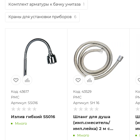
Комплект арматуры к бачку унитаза
1
Краны для установки приборов
6
Код: 43617
Код: 43529
Ко
РМС
РМС
Р
Артикул: SS016
Артикул: SH 16
Ар
Излив гибкий SS016
Шланг для душа
Ш
(имп.смеситель/
(
Много
имп.лейка) 2 м с
им
двойным замком
ч
Много