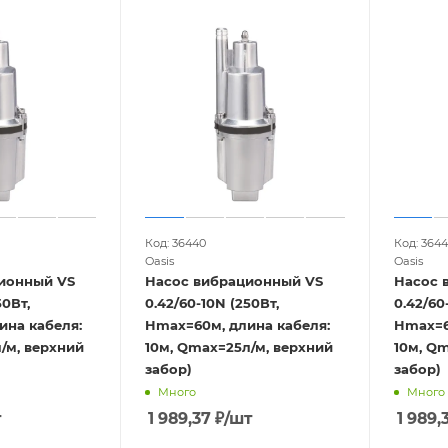
Код: 36440
Код: 3644
Oasis
Oasis
ионный VS
Насос вибрационный VS
Насос 
50Вт,
0.42/60-10N (250Вт,
0.42/60
ина кабеля:
Hmax=60м, длина кабеля:
Hmax=6
/м, верхний
10м, Qmax=25л/м, верхний
10м, Q
забор)
забор)
Много
Много
т
1 989,37
₽
/шт
1 989,