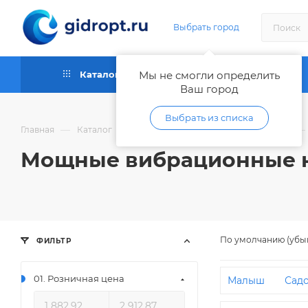
Выбрать город
Каталог
Мы не смогли определить
Как купить
Ваш город
Выбрать из списка
—
—
—
—
Главная
Каталог
Насосы
Погружные насосы
Мощные вибрационные 
По умолчанию (убы
ФИЛЬТР
01. Розничная цена
Малыш
Сад
Oasis
Без об