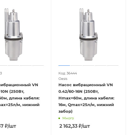
3
Код: 36444
Oasis
вибрационный VN
Насос вибрационный VN
-10N (250Вт,
0.42/60-16N (250Вт,
0м, длина кабеля:
Hmax=60м, длина кабеля:
max=25л/м, нижний
16м, Qmax=25л/м, нижний
забор)
Много
37
₽
/шт
2 162,33
₽
/шт