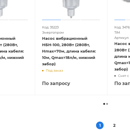
Код: 35223
Код: 3476
Энергопром
TIM
Артикул:
ционный
Насос вибрационный
Насос 
т (280Вт,
НБН-100, 280Вт (280Вт,
280Вт 
ина кабеля:
Hmax=70м, длина кабеля:
длина к
л/м, нижний
10м, Qmax=18л/м, нижний
Qmax=1
забор)
забор)
Под заказ
Снят с
По запросу
По за
1
2