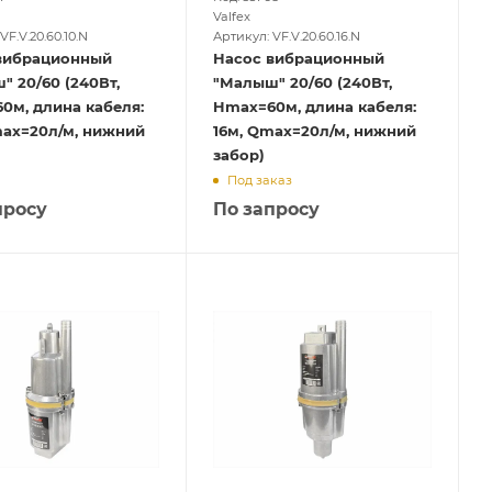
Valfex
VF.V.20.60.10.N
Артикул: VF.V.20.60.16.N
вибрационный
Насос вибрационный
 20/60 (240Вт,
"Малыш" 20/60 (240Вт,
0м, длина кабеля:
Hmax=60м, длина кабеля:
max=20л/м, нижний
16м, Qmax=20л/м, нижний
забор)
Под заказ
просу
По запросу