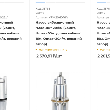
Код: 35765
Код: 3576
Valfex
Valfex
0.25.V
Артикул: VF.V.20.60.16.V
Артикул: 
ционный
Насос вибрационный
Насос 
 (240Вт,
"Малыш" 20/60 (240Вт,
"Малыш"
ина кабеля:
Hmax=60м, длина кабеля:
Hmax=6
л/м, верхний
16м, Qmax=20л/м, верхний
10м, Q
забор)
забор)
Наличие уточняйте
Наличи
2 570,91
₽
/шт
2 201,