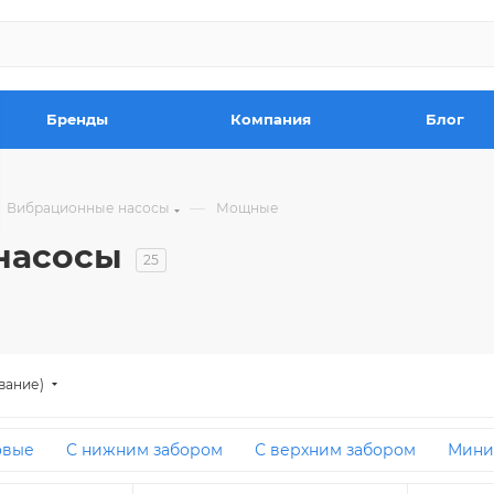
Бренды
Компания
Блог
—
Вибрационные насосы
Мощные
насосы
25
вание)
овые
С нижним забором
С верхним забором
Мини
ратного клапана
Мощные
20м