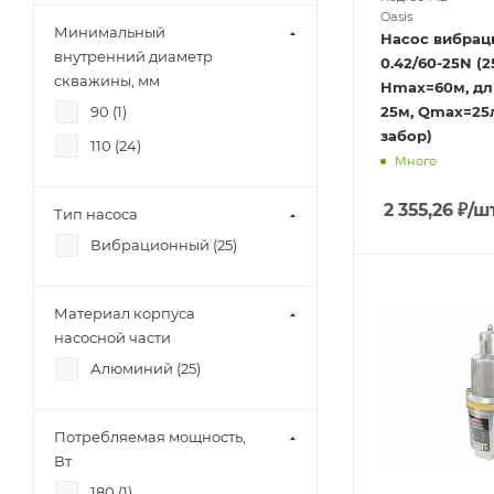
Oasis
Минимальный
Насос вибрац
внутренний диаметр
0.42/60-25N (2
скважины, мм
Hmax=60м, дл
90 (
1
)
25м, Qmax=25л
забор)
110 (
24
)
Много
2 355,26
₽
/ш
Тип насоса
Вибрационный (
25
)
Материал корпуса
насосной части
Алюминий (
25
)
Потребляемая мощность,
Вт
180 (
1
)