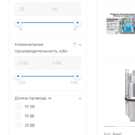
35
50
Номинальная
?
производительность, м3/ч
0.55
0.96
Длина провода, м
10 (
9
)
16 (
8
)
25 (
8
)
Код: 36442