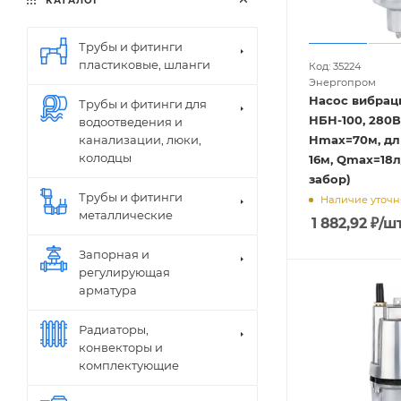
КАТАЛОГ
Трубы и фитинги
пластиковые, шланги
Код: 35224
Энергопром
Насос вибра
Трубы и фитинги для
НБН-100, 280В
водоотведения и
Hmax=70м, дл
канализации, люки,
колодцы
16м, Qmax=18л
забор)
Трубы и фитинги
Наличие уточн
металлические
1 882,92
₽
/ш
Запорная и
регулирующая
арматура
Радиаторы,
конвекторы и
комплектующие