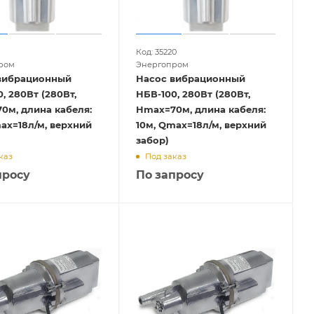
1
Код: 35220
ром
Энергопром
вибрационный
Насос вибрационный
, 280Вт (280Вт,
НБВ-100, 280Вт (280Вт,
0м, длина кабеля:
Hmax=70м, длина кабеля:
ax=18л/м, верхний
10м, Qmax=18л/м, верхний
забор)
каз
Под заказ
просу
По запросу