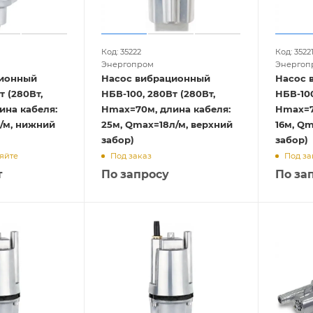
Код: 35222
Код: 3522
Энергопром
Энергоп
ционный
Насос вибрационный
Насос 
т (280Вт,
НБВ-100, 280Вт (280Вт,
НБВ-100
ина кабеля:
Hmax=70м, длина кабеля:
Hmax=7
/м, нижний
25м, Qmax=18л/м, верхний
16м, Qm
забор)
забор)
яйте
Под заказ
Под за
т
По запросу
По за