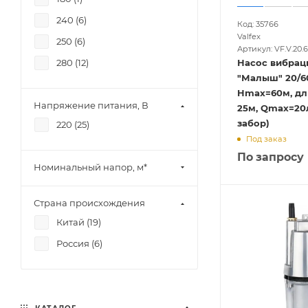
240 (
6
)
Код: 35766
Valfex
250 (
6
)
Артикул: VF.V.20.6
280 (
12
)
Насос вибра
"Малыш" 20/60
Hmax=60м, дл
Напряжение питания, В
25м, Qmax=20
забор)
220 (
25
)
Под заказ
По запросу
Номинальный напор, м*
Страна происхождения
Китай (
19
)
Россия (
6
)