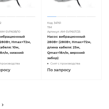
2
Код: 34761
TIM
 AM-SVP60B/10
Артикул: AM-SVP60T/25
вибрационный
Насос вибрационный
(280Вт, Hmax=72м,
280Вт (280Вт, Hmax=72м,
абеля: 10м,
длина кабеля: 25м,
8л/м, нижний
Qmax=18л/м, верхний
забор)
 производства
Снят с производства
просу
По запросу