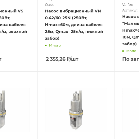
Oasis
Valfex
Артикул: 
ионный VS
Насос вибрационный VN
Насос 
50Вт,
0.42/60-25N (250Вт,
"Малыш"
ина кабеля:
Hmax=60м, длина кабеля:
Hmax=6
/м, верхний
25м, Qmax=25л/м, нижний
10м, Q
забор)
забор)
Много
Мало
т
2 355,26
₽
/шт
По за