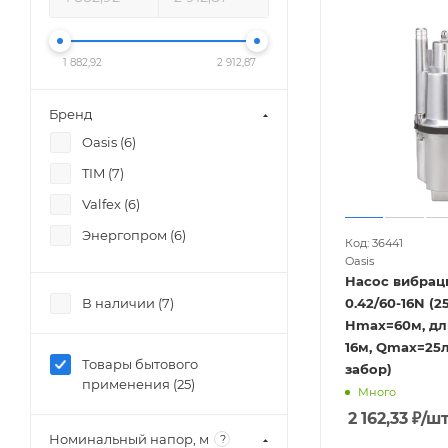
1 882,92
2 912,87
Бренд
Oasis (
6
)
TIM (
7
)
Valfex (
6
)
Энергопром (
6
)
Код: 36441
Oasis
Насос вибрац
В наличии (
7
)
0.42/60-16N (2
Hmax=60м, дл
16м, Qmax=25л
Товары бытового
забор)
применения (
25
)
Много
2 162,33
₽
/ш
Номинальный напор, м
?