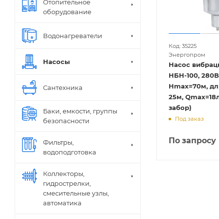
Отопительное
оборудование
Водонагреватели
Код: 35225
Энергопром
Насосы
Насос вибра
НБН-100, 280В
Hmax=70м, дл
Сантехника
25м, Qmax=18
забор)
Баки, емкости, группы
Под заказ
безопасности
По запросу
Фильтры,
водоподготовка
Коллекторы,
гидрострелки,
смесительные узлы,
автоматика