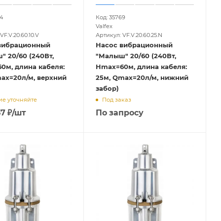
4
Код: 35769
Valfex
VF.V.20.60.10.V
Артикул: VF.V.20.60.25.N
вибрационный
Насос вибрационный
 20/60 (240Вт,
"Малыш" 20/60 (240Вт,
0м, длина кабеля:
Hmax=60м, длина кабеля:
max=20л/м, верхний
25м, Qmax=20л/м, нижний
забор)
е уточняйте
Под заказ
57
₽
/шт
По запросу