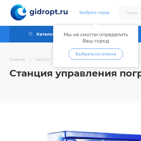
Выбрать город
Каталог
Мы не смогли определить
Как купить
Ваш город
Выбрать из списка
—
—
—
—
Главная
Каталог
Насосы
Погружные насосы
Станция управления погр