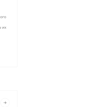
ого
ы их