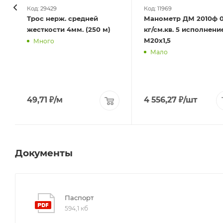
Код: 29429
Код: 11969
Трос нерж. средней
Манометр ДМ 2010ф 0-1,6
жесткости 4мм. (250 м)
кг/см.кв. 5 исполнение
М20х1,5
Много
Мало
49,71
₽
/м
4 556,27
₽
/шт
Документы
Паспорт
594,1 кб