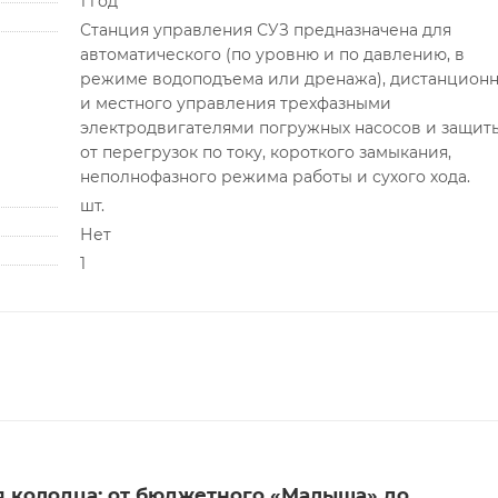
1 год
Станция управления СУЗ предназначена для
автоматического (по уровню и по давлению, в
режиме водоподъема или дренажа), дистанционн
и местного управления трехфазными
электродвигателями погружных насосов и защит
от перегрузок по току, короткого замыкания,
неполнофазного режима работы и сухого хода.
шт.
Нет
1
 колодца: от бюджетного «Малыша» до