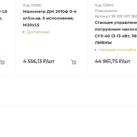
Код: 00330
Код: 02904
Ливнынасос
Манометр ДМ 2010ф 0-4
Артикул: 99 000 007 382
,
кг/см.кв. 5 исполнение,
Станция управлен
М20х1,5
погружным насос
Достаточно
СУЗ-40 (3-13 кВт, 3
ЛИВНЫ
Наличие уточняйте
4 556,13
₽
/шт
44 961,75
₽
/шт