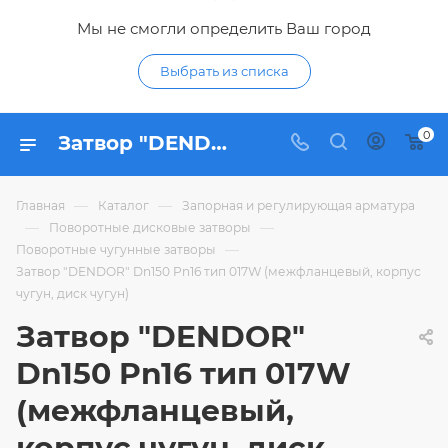
Мы не смогли определить Ваш город
Выбрать из списка
0
Затвор "DENDOR" Dn150 Pn16 тип 017W (межфланцевый, корпус чугун, диск чугун) - купить по цене 13 982,76 ₽ в интернет-магазине Гидропромтехника с доставкой в Курске
—
—
Главная
Каталог
Запорная и регулирующая арматура
—
—
Поворотные дисковые затворы
—
Поворотные чугунные затворы
Затвор "DENDOR" Dn150 Pn16 тип 017W (межфланцевый, корпус
чугун, диск чугун)
Затвор "DENDOR"
Dn150 Pn16 тип 017W
(межфланцевый,
корпус чугун, диск