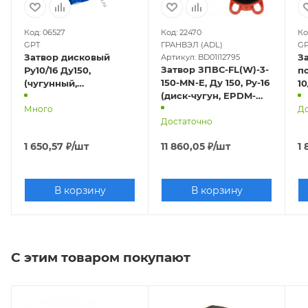
Код: 06527
Код: 22470
Ко
GPT
ГРАНВЭЛ (ADL)
G
Затвор дисковый
З
Артикул: BD01I12795
Затвор ЗПВС-FL(W)-3-
Ру10/16 Ду150,
по
150-MN-E, Ду 150, Ру-16
(чугунный,
10/16 (
(диск-чугун, EPDM-
поворотный)
в
седло, корпус-чугун)
Много
з
До
Достаточно
1 650,57
₽
/шт
11 860,05
₽
/шт
1 
В корзину
В корзину
С этим товаром покупают