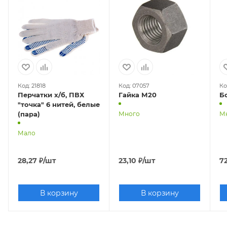
Код: 21818
Код: 07057
Ко
Перчатки х/б, ПВХ
Гайка М20
Б
"точка" 6 нитей, белые
(пара)
Много
М
Мало
28,27
₽
/шт
23,10
₽
/шт
72
В корзину
В корзину