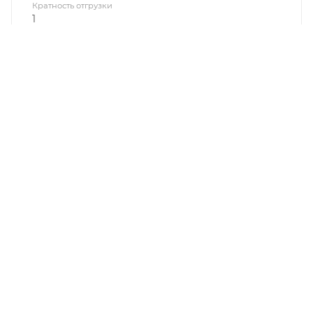
Кратность отгрузки
1
О КОМПАНИИ
КАК КУПИТЬ
БРЕНДЫ
КОНТАКТЫ
ПОЛЬЗОВАТЕЛЬСКОЕ СОГЛАШЕНИЕ
ПОЛИТИКА КОНФИДЕНЦИАЛЬНОСТИ
8 (4712) 23-91-11
call@gidropt.ru
Курск, ул. Энгельса, 171б