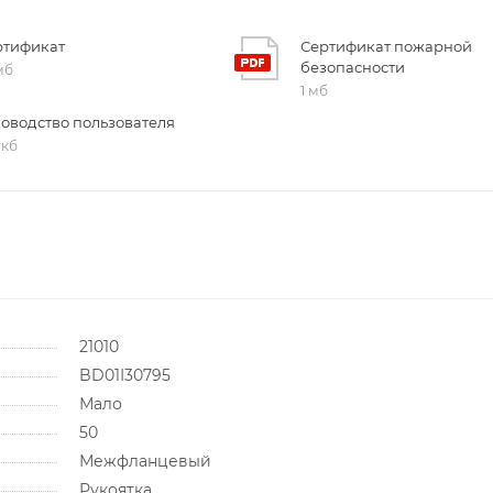
ртификат
Сертификат пожарной
безопасности
 мб
1 мб
ководство пользователя
 кб
21010
BD01I30795
Мало
50
Межфланцевый
Рукоятка