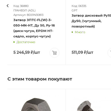
Код: 36880
Код: 06335
ГРАНВЭЛ (ADL)
GPT
Артикул: BD01N30813
Затвор дисковый Ру10
Затвор ЗПТС-FL(W)-3-
Ду50, (чугунный,
050-MN-HT, Ду 50, Ру-16
поворотный)
(диск-чугун, EPDM HT-
Много
седло, корпус-чугун)
Достаточно
5 246,59
₽
/шт
511,09
₽
/шт
С этим товаром покупают