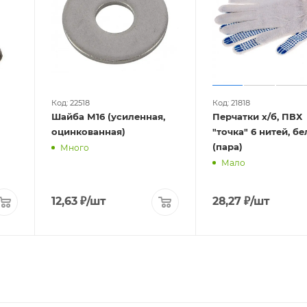
Код: 22518
Код: 21818
Шайба М16 (усиленная,
Перчатки х/б, ПВХ
оцинкованная)
"точка" 6 нитей, б
(пара)
Много
Мало
12,63
₽
/шт
28,27
₽
/шт