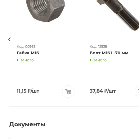
Код: 00363
Код: 12538
Гайка М16
Болт М16 L-70 мм
Много
Много
11,15
₽
/шт
37,84
₽
/шт
Документы