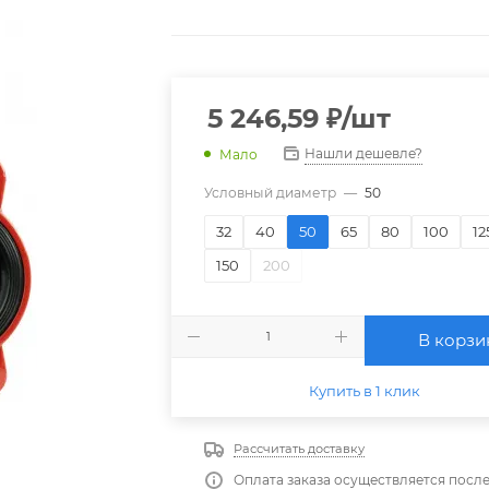
5 246,59
₽
/шт
Нашли дешевле?
Мало
Условный диаметр
—
50
32
40
50
65
80
100
12
150
200
В корзи
Купить в 1 клик
Рассчитать доставку
Оплата заказа осуществляется посл