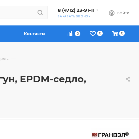
8 (4712) 23-91-11
ВОЙТИ
ЗАКАЗАТЬ ЗВОНОК
Контакты
0
0
0
—
оры
угун, EPDM-седло,