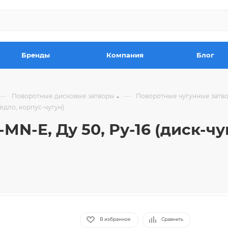
Бренды
Компания
Блог
—
—
Поворотные дисковые затворы
Поворотные чугунные затв
едло, корпус-чугун)
MN-E, Ду 50, Ру-16 (диск-ч
В избранное
Сравнить