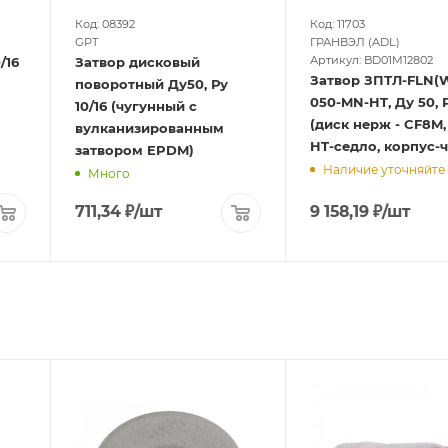
Код: 08392
Код: 11703
GPT
ГРАНВЭЛ (ADL)
Артикул: BD01M12802
/16
Затвор дисковый
Затвор ЗПТЛ-FLN(W
поворотный Ду50, Ру
050-MN-HT, Ду 50, Р
10/16 (чугунный с
(диск нерж - CF8M
вулканизированным
HT-седло, корпус-ч
затвором EPDM)
Наличие уточняйте
Много
711,34
₽
/шт
9 158,19
₽
/шт