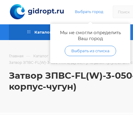
Выбрать город
Каталог
Мы не смогли определить
Как купить
Ваш город
Выбрать из списка
—
—
Главная
Каталог
Запорная и регулирующая арматура
Затвор ЗПВС-FL(W)-3-050-MN-E, Ду 50, Ру-16 (диск-чугун, EPDM-с
Затвор ЗПВС-FL(W)-3-050-
корпус-чугун)