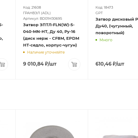
Код: 21608
Код: 18473
ГРАНВЭЛ (ADL)
GPT
Артикул: BD01M30695
Затвор дисковый Р
5-
Затвор ЗПТЛ-FLN(W)-5-
Ду40, (чугунный,
040-MN-HT, Ду 40, Ру-16
поворотный)
о,
(диск нерж - CF8M, EPDM
Много
HT-седло, корпус-чугун)
Наличие уточняйте
9 010,84
₽
/шт
610,46
₽
/шт