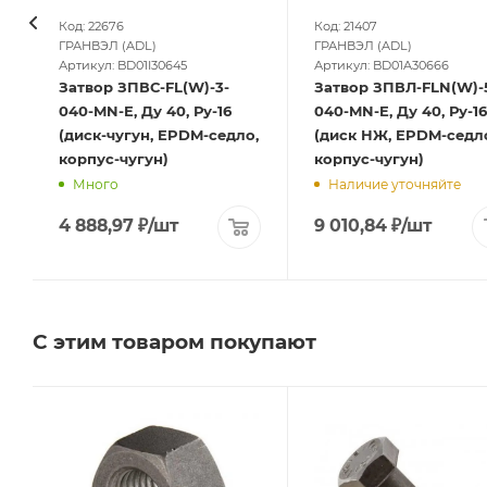
Код: 22676
Код: 21407
ГРАНВЭЛ (ADL)
ГРАНВЭЛ (ADL)
Артикул: BD01I30645
Артикул: BD01A30666
Затвор ЗПВС-FL(W)-3-
Затвор ЗПВЛ-FLN(W)-
040-MN-E, Ду 40, Ру-16
040-MN-E, Ду 40, Ру-16
(диск-чугун, EPDM-седло,
(диск НЖ, EPDM-седл
корпус-чугун)
корпус-чугун)
Много
Наличие уточняйте
4 888,97
₽
/шт
9 010,84
₽
/шт
С этим товаром покупают