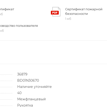
ртификат
Сертификат пожарной
безопасности
 мб
1 мб
ководство пользователя
 кб
36879
BD01N30670
Наличие уточняйте
40
Межфланцевый
Рукоятка