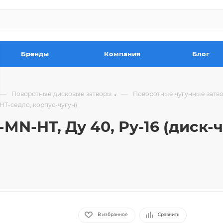
Бренды
Компания
Блог
—
—
Поворотные дисковые затворы
Поворотные чугунные затв
HT-седло, корпус-чугун)
MN-HT, Ду 40, Ру-16 (диск-
В избранное
Сравнить