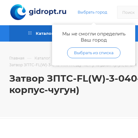
Выбрать город
Каталог
Мы не смогли определить
Как купить
Ваш город
Выбрать из списка
—
—
Главная
Каталог
Запорная и регулирующая арматура
Затвор ЗПТС-FL(W)-3-040-MN-HT, Ду 40, Ру-16 (диск-чугун, EPDM 
Затвор ЗПТС-FL(W)-3-040-
корпус-чугун)