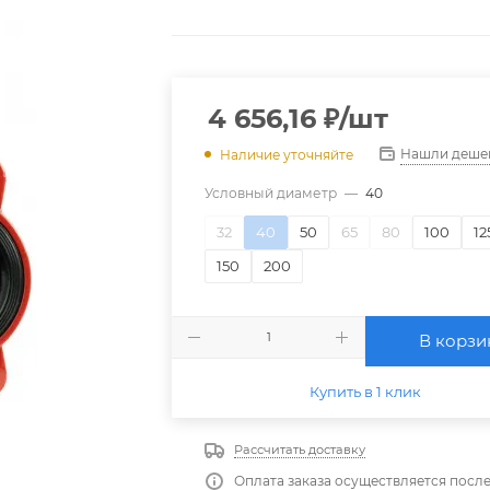
4 656,16
₽
/шт
Нашли деше
Наличие уточняйте
Условный диаметр
—
40
32
40
50
65
80
100
12
150
200
В корзи
Купить в 1 клик
Рассчитать доставку
Оплата заказа осуществляется посл