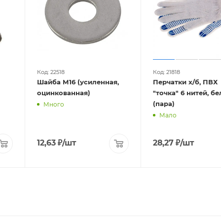
Код: 22518
Код: 21818
Шайба М16 (усиленная,
Перчатки х/б, ПВХ
оцинкованная)
"точка" 6 нитей, б
(пара)
Много
Мало
12,63
₽
/шт
28,27
₽
/шт