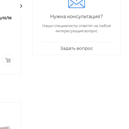
Код: 27146
DENDOR
Нужна консультация?
у10/16
Затвор "DENDOR" Dn40
Pn16 тип 017W
Наши специалисты ответят на любой
(межфланцевый, корпус
интересующий вопрос
чугун, диск чугун)
Мало
Задать вопрос
4 523,84
₽
/шт