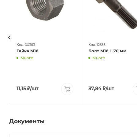
Код: 00363
Код: 12538
Гайка М16
Болт М16 L-70 мм
Много
Много
11,15
₽
/шт
37,84
₽
/шт
Документы