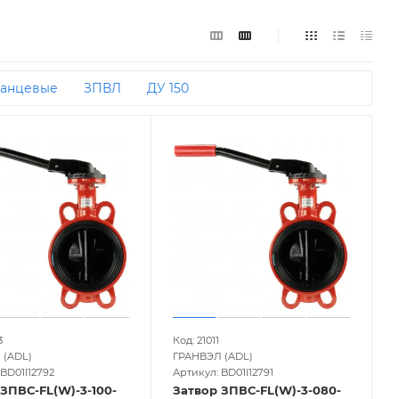
анцевые
ЗПВЛ
ДУ 150
3
Код: 21011
 (ADL)
ГРАНВЭЛ (ADL)
BD01I12792
Артикул: BD01I12791
ЗПВС-FL(W)-3-100-
Затвор ЗПВС-FL(W)-3-080-