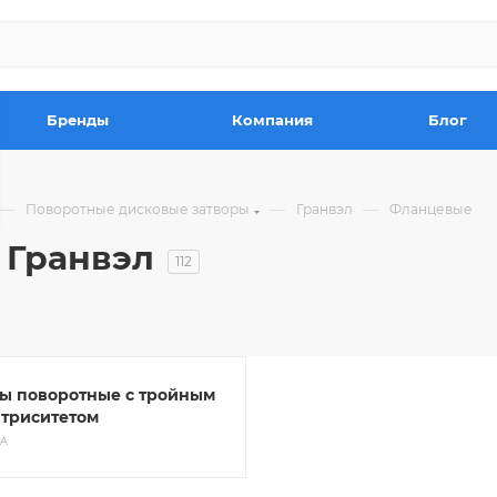
Бренды
Компания
Блог
—
—
—
Поворотные дисковые затворы
Гранвэл
Фланцевые
 Гранвэл
112
ы поворотные с тройным
нтриситетом
РА