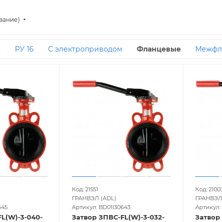
вание)
С
РУ 16
С электроприводом
Фланцевые
Межфл
Код: 21551
Код: 2100
ГРАНВЭЛ (ADL)
ГРАНВЭЛ
645
Артикул: BD01I30643
Артикул: 
L(W)-3-040-
Затвор ЗПВС-FL(W)-3-032-
Затвор 