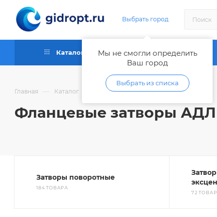
Выбрать город
Каталог
Мы не смогли определить
Как купить
Ваш город
Выбрать из списка
—
—
Главная
Каталог
Запорная и регулирующая арматура
Фланцевые затворы АДЛ
Затвор
Затворы поворотные
эксце
184 ТОВАРА
72 ТОВА