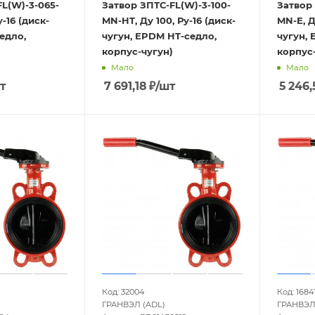
L(W)-3-065-
Затвор ЗПТС-FL(W)-3-100-
Затвор
у-16 (диск-
MN-HT, Ду 100, Ру-16 (диск-
MN-E, Д
едло,
чугун, EPDM HT-седло,
чугун, 
корпус-чугун)
корпус-
Мало
Мало
т
7 691,18
₽
/шт
5 246,
Код: 32004
Код: 1684
ГРАНВЭЛ (ADL)
ГРАНВЭЛ