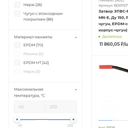
ГРАНВЭЛ (ADL)
Нерж (
26
)
Артикул: BD01I127
Затвор ЗПВС-F
Чугун с эпоксидным
MN-E, Ду 150, 
покрытием (
86
)
чугун, EPDM-с
корпус-чугун)
Материал манжеты
Достаточно
11 860,05
₽
/
EPDM (
70
)
Резина (
0
)
EPDM HT (
42
)
Нерж (
0
)
Максимальная
температура, °C
40
200
Код: 15579