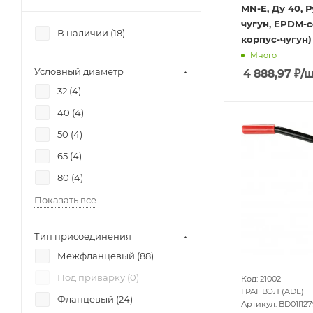
MN-E, Ду 40, Р
чугун, EPDM-с
В наличии (
18
)
корпус-чугун)
Много
Условный диаметр
4 888,97
₽
/
32 (
4
)
40 (
4
)
50 (
4
)
65 (
4
)
80 (
4
)
Показать все
Тип присоединения
Межфланцевый (
88
)
Под приварку (
0
)
Код: 21002
ГРАНВЭЛ (ADL)
Фланцевый (
24
)
Артикул: BD01I12