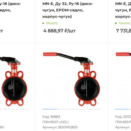
у-16 (диск-
MN-E, Ду 32, Ру-16 (диск-
MN-E, Д
едло,
чугун, EPDM-седло,
чугун, 
корпус-чугун)
корпус-
Много
Много
шт
4 888,97
₽
/шт
7 731,
Код: 36883
Код: 2101
ГРАНВЭЛ (ADL)
ГРАНВЭЛ
790
Артикул: BD01N12825
Артикул: