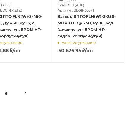
 (ADL)
ГРАНВЭЛ (ADL)
 BD01N145342
Артикул: BD01N30671
 ЗПТС-FLN(W)-3-450-
Затвор ЗПТС-FLN(W)-3-250-
 Ду 450, Ру-16, с
MDV-HT, Ду 250, Ру-16, ред.
иск-чугун, EPDM HT-
(диск-чугун, EPDM HT-
корпус-чугун)
седло, корпус-чугун)
е уточняйте
Наличие уточняйте
1,88
₽
/шт
50 626,95
₽
/шт
6