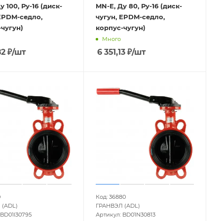
у 100, Ру-16 (диск-
MN-E, Ду 80, Ру-16 (диск-
EPDM-седло,
чугун, EPDM-седло,
чугун)
корпус-чугун)
Много
82
₽
/шт
6 351,13
₽
/шт
0
Код: 36880
 (ADL)
ГРАНВЭЛ (ADL)
 BD01I30795
Артикул: BD01N30813