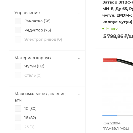
Затвор ЗПВС-F
MN-E, Ду 65, Р
Управление
чугун, EPDM-с
Рукоятка (
36
)
корпус-чугун)
Много
Редуктор (
76
)
5 798,86
₽
/ш
Электропривод (
0
)
Материал корпуса
Чугун (
112
)
Сталь (
0
)
Максимальное давление,
атм
10 (
30
)
16 (
82
)
Код: 22894
25 (
0
)
ГРАНВЭЛ (ADL)