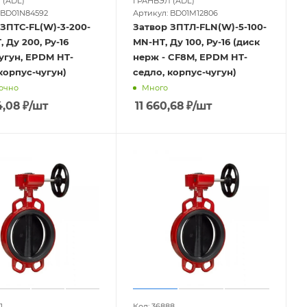
 (ADL)
ГРАНВЭЛ (ADL)
 BD01N84592
Артикул: BD01M12806
ЗПТС-FL(W)-3-200-
Затвор ЗПТЛ-FLN(W)-5-100-
 Ду 200, Ру-16
MN-HT, Ду 100, Ру-16 (диск
угун, EPDM HT-
нерж - CF8M, EPDM HT-
корпус-чугун)
седло, корпус-чугун)
очно
Много
4,08
₽
/шт
11 660,68
₽
/шт
1
Код: 36888