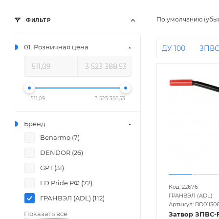
По умолчанию (убы
ФИЛЬТР
01. Розничная цена
ДУ 100
ЗПВ
511,09
3 523 388,53
Бренд
Benarmo (
7
)
DENDOR (
26
)
GPT (
31
)
LD Pride РФ (
72
)
Код: 22676
ГРАНВЭЛ (ADL)
ГРАНВЭЛ (ADL) (
112
)
Артикул: BD01I30
Показать все
Затвор ЗПВС-F