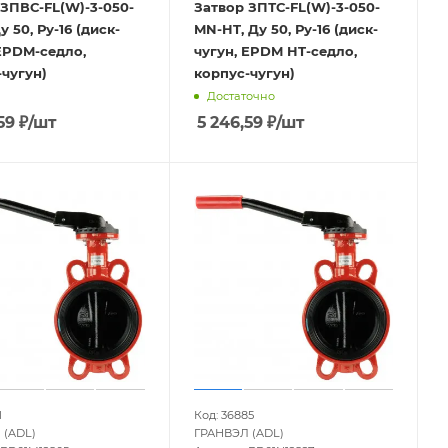
 ЗПВС-FL(W)-3-050-
Затвор ЗПТС-FL(W)-3-050-
у 50, Ру-16 (диск-
MN-HT, Ду 50, Ру-16 (диск-
EPDM-седло,
чугун, EPDM HT-седло,
чугун)
корпус-чугун)
Достаточно
59
₽
/шт
5 246,59
₽
/шт
1
Код: 36885
 (ADL)
ГРАНВЭЛ (ADL)