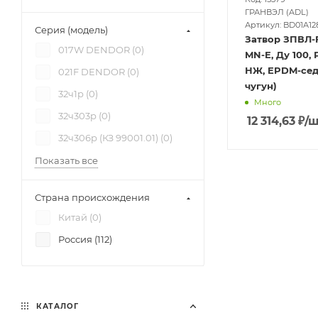
ГРАНВЭЛ (ADL)
Артикул: BD01A12
Серия (модель)
Затвор ЗПВЛ-F
017W DENDOR (
0
)
MN-E, Ду 100, 
НЖ, EPDM-сед
021F DENDOR (
0
)
чугун)
32ч1р (
0
)
Много
32ч303р (
0
)
12 314,63
₽
/ш
32ч306р (КЗ 99001.01) (
0
)
Показать все
Страна происхождения
Китай (
0
)
Россия (
112
)
КАТАЛОГ