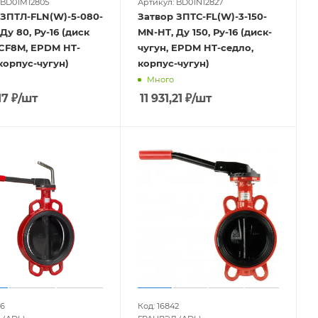
 BD01M12805
Артикул: BD01N12827
 ЗПТЛ-FLN(W)-5-080-
Затвор ЗПТС-FL(W)-3-150-
Ду 80, Ру-16 (диск
MN-HT, Ду 150, Ру-16 (диск-
 CF8M, EPDM HT-
чугун, EPDM HT-седло,
корпус-чугун)
корпус-чугун)
Много
17
₽
/шт
11 931,21
₽
/шт
86
Код: 16842