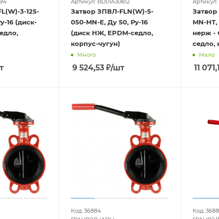
794
Артикул: BD01A30812
Артикул:
L(W)-3-125-
Затвор ЗПВЛ-FLN(W)-5-
Затвор
у-16 (диск-
050-MN-E, Ду 50, Ру-16
MN-HT, 
едло,
(диск НЖ, EPDM-седло,
нерж -
корпус-чугун)
седло, 
Много
Мало
т
9 524,53
₽
/шт
11 071,
Код: 36884
Код: 368