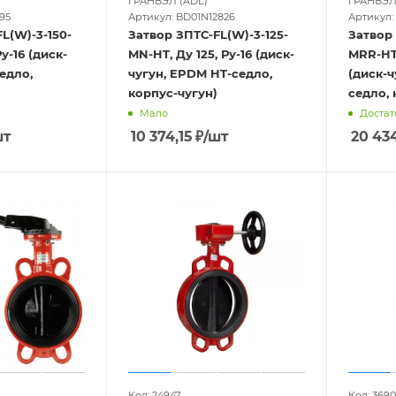
ГРАНВЭЛ (ADL)
ГРАНВЭЛ
95
Артикул: BD01N12826
Артикул:
L(W)-3-150-
Затвор ЗПТС-FL(W)-3-125-
Затвор 
Ру-16 (диск-
MN-HT, Ду 125, Ру-16 (диск-
MRR-HT,
едло,
чугун, EPDM HT-седло,
(диск-ч
корпус-чугун)
седло, 
Мало
Достат
шт
10 374,15
₽
/шт
20 43
Код: 24947
Код: 3690