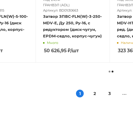
ГРАНВЭЛ (ADL)
ГРАНВЭЛ
815
Артикул: BD01I30663
Артикул:
LN(W)-5-100-
Затвор ЗПВС-FLN(W)-3-250-
Затвор
Ру-16 (диск
MDV-E, Ду 250, Ру-16, с
MDV-HT,
ло, корпус-
редуктором (диск-чугун,
ред. (д
EPDM-седло, корпус-чугун)
седло, 
Много
Наличи
т
50 626,95
₽
/шт
323 36
1
2
3