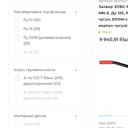
Артикул: BD01I12
Затвор ЗПВС-F
Рассверловка под фланцы
MN-E, Ду 125, Р
чугун, EPDM-с
Ру 10 (
30
)
корпус-чугун)
Ру 16 (
29
)
Мало
Ру 10/16 (универсальная)
9 940,91
₽
/ш
(
53
)
Ру 25 (
0
)
Класс герметичности
А по ГОСТ 9544-2015,
двухсторонняя (
112
)
В по ГОСТ 9544-2015,
двухсторонняя (
0
)
Материал диска
Код: 22470
Чугун (
0
)