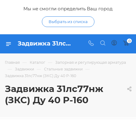
Мы не смогли определить Ваш город
Выбрать из списка
0
Задвижка 31лс77нж (ЗКС) Ду 40 Р-160 - купить по цене в интернет-магазине Гидропромтехника с доставкой в Курске
—
—
Главная
Каталог
Запорная и регулирующая арматура
—
—
—
Задвижки
Стальные задвижки
Задвижка 31лс77нж (ЗКС) Ду 40 Р-160
Задвижка 31лс77нж
(ЗКС) Ду 40 Р-160