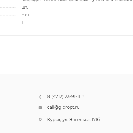
шт.
Нет
1
8 (4712) 23-91-11
call@gidropt.ru
Курск, ул. Энгельса, 171б