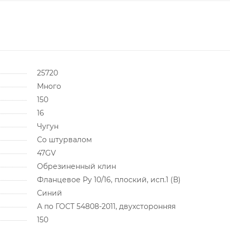
25720
Много
150
16
Чугун
Со штурвалом
47GV
Обрезиненный клин
Фланцевое Ру 10/16, плоский, исп.1 (В)
Синий
А по ГОСТ 54808-2011, двухсторонняя
150