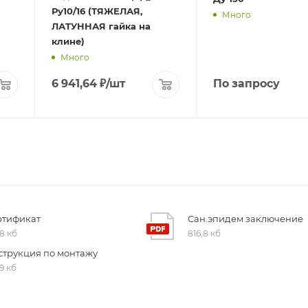
Ру10/16 (ТЯЖЕЛАЯ,
Много
ЛАТУННАЯ гайка на
клине)
Много
6 941,64
₽
/шт
По запросу
ртификат
Сан.эпидем заключение
,8 кб
816,8 кб
струкция по монтажу
,9 кб