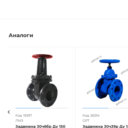
Аналоги
Код: 19297
Код: 26254
ЛМЗ
GPT
Задвижка 30ч6бр Ду 150
Задвижка 30ч39р Ду 1