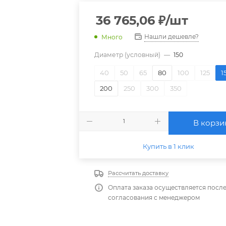
36 765,06
₽
/шт
Нашли дешевле?
Много
Диаметр (условный)
—
150
40
50
65
80
100
125
1
200
250
300
350
В корзи
Купить в 1 клик
Рассчитать доставку
Оплата заказа осуществляется посл
согласования с менеджером