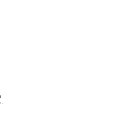
е
я
на
,