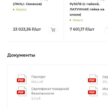
(ЛМЗ,г. Семенов)
Ру10/16 (с гайкой,
ЛАТУННАЯ гайка на
Много
клине)
Много
23 023,36
₽
/шт
7 601,17
₽
/шт
Документы
Паспорт
Се
610,4 кб
310
Сертификат пожарной
Ин
безопасности
510
3,3 мб