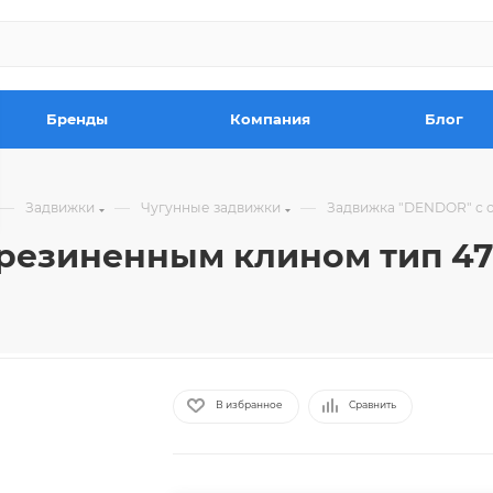
Бренды
Компания
Блог
—
—
—
Задвижки
Чугунные задвижки
Задвижка "DENDOR" с о
езиненным клином тип 47GV
В избранное
Сравнить