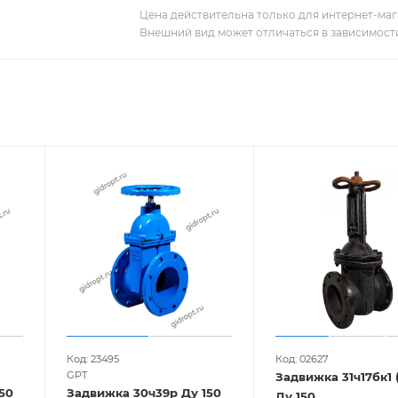
Цена действительна только для интернет-мага
Внешний вид может отличаться в зависимости
Код: 23495
Код: 02627
GPT
Задвижка 31ч17бк1 (
50
Задвижка 30ч39р Ду 150
Ду 150