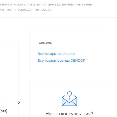
зина и может отличаться от цен в розничных магазинах.
 от технических данных товара.
Все товары категории
Все товары бренда DENDOR
Код: 25619
Код: 25643
ГРАНАР (ADL)
ГРАНАР (ADL)
газ)
Нужна консультация?
Артикул: CV01F99857
Артикул: CV01I41679