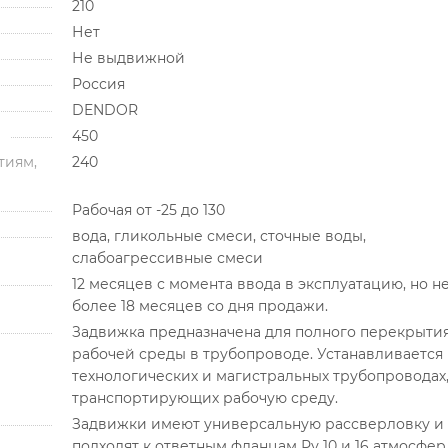
210
Нет
Не выдвижной
Россия
DENDOR
450
тиям,
240
Рабочая от -25 до 130
вода, гликольные смеси, сточные воды,
слабоагрессивные смеси
12 месяцев с момента ввода в эксплуатацию, но н
более 18 месяцев со дня продажи.
Задвижка предназначена для полного перекрыти
рабочей среды в трубопроводе. Устанавливается 
технологических и магистральных трубопроводах
транспортирующих рабочую среду.
Задвижки имеют универсальную рассверловку и
подходят к ответным фланцам Ру 10 и 16 атмосфер