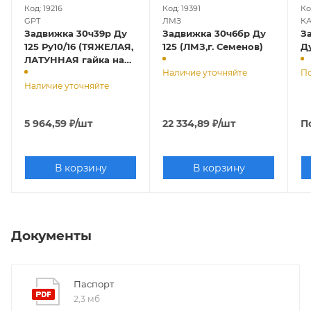
Код: 19216
Код: 19391
Ко
GPT
ЛМЗ
К
Задвижка 30ч39р Ду
Задвижка 30ч6бр Ду
З
125 Ру10/16 (ТЯЖЕЛАЯ,
125 (ЛМЗ,г. Семенов)
Ду
ЛАТУННАЯ гайка на
клине)
Наличие уточняйте
По
Наличие уточняйте
5 964,59
₽
/шт
22 334,89
₽
/шт
П
В корзину
В корзину
Документы
Паспорт
2,3 мб