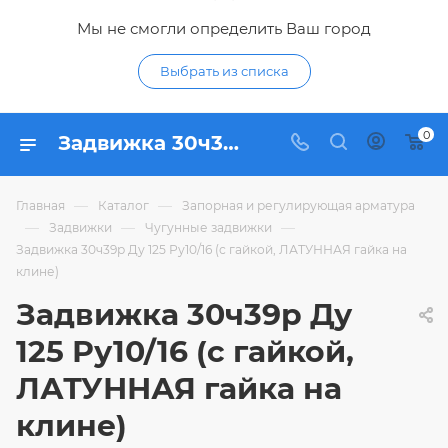
Мы не смогли определить Ваш город
Выбрать из списка
0
Задвижка 30ч39р Ду 125 Ру10/16 (с гайкой, ЛАТУННАЯ гайка на клине) - купить по цене 6 852,62 ₽ в интернет-магазине Гидропромтехника с доставкой в Курске
—
—
Главная
Каталог
Запорная и регулирующая арматура
—
—
—
Задвижки
Чугунные задвижки
Задвижка 30ч39р Ду 125 Ру10/16 (с гайкой, ЛАТУННАЯ гайка на
клине)
Задвижка 30ч39р Ду
125 Ру10/16 (с гайкой,
ЛАТУННАЯ гайка на
клине)