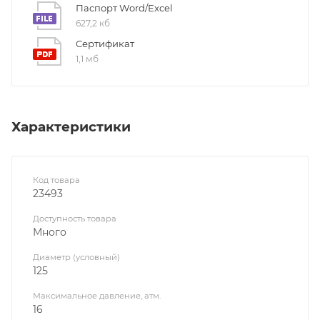
Паспорт Word/Excel
627,2 кб
Сертификат
1,1 мб
Характеристики
Код товара
23493
Доступность товара
Много
Диаметр (условный)
125
Максимальное давление, атм.
16