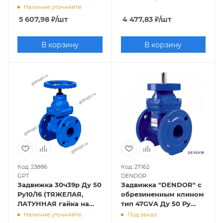
Наличие уточняйте
5 607,98
₽
/шт
4 477,83
₽
/шт
В корзину
В корзину
Код: 23886
Код: 27162
GPT
DENDOR
Задвижка 30ч39р Ду 50
Задвижка "DENDOR" с
Ру10/16 (ТЯЖЕЛАЯ,
обрезиненным клином
ЛАТУННАЯ гайка на
тип 47GVA Ду 50 Ру
клине)
10/16 под привод
Наличие уточняйте
Под заказ