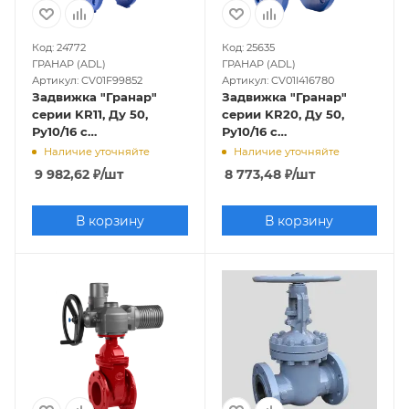
Код: 24772
Код: 25635
ГРАНАР (ADL)
ГРАНАР (ADL)
Артикул: CV01F99852
Артикул: CV01I416780
Задвижка "Гранар"
Задвижка "Гранар"
серии KR11, Ду 50,
серии KR20, Ду 50,
Ру10/16 с
Ру10/16 с
обрезиненным клином
обрезиненным клином
Наличие уточняйте
Наличие уточняйте
9 982,62
₽
/шт
8 773,48
₽
/шт
В корзину
В корзину