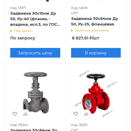
Код: 13371
Код: 14618
Задвижка 30с15нж Ду
GPT
Задвижка 30с64нж Ду
50, Ру-40 (фланец -
50, Ру-25, фланцевая
впадина, исп.3, по ГОСТ
33259-2015 исп.- "F")
Наличие уточняйте
Под заказ
По запросу
8 827,61
₽
/шт
Запросить цену
В корзину
Код: 09242
Код: 26251
Задвижка 30с64нж Ду
GPT