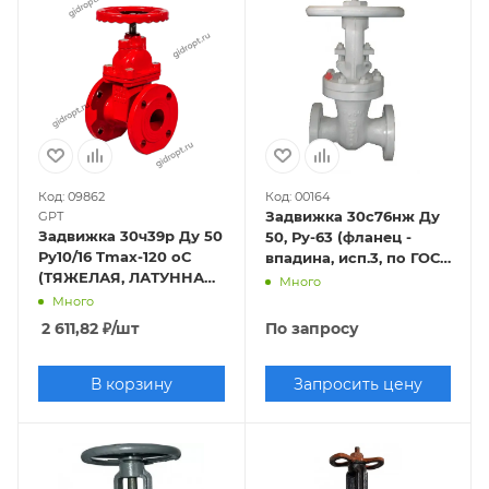
Код: 09862
Код: 00164
Задвижка 30с76нж Ду
GPT
Задвижка 30ч39р Ду 50
50, Ру-63 (фланец -
Ру10/16 Tmax-120 оС
впадина, исп.3, по ГОСТ
(ТЯЖЕЛАЯ, ЛАТУННАЯ
33259-2015 исп.- "F")
Много
гайка на клине)
Много
КРАСНАЯ
2 611,82
₽
/шт
По запросу
В корзину
Запросить цену