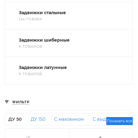
Задвижки стальные
124 ТОВАРА
Задвижки шиберные
9 ТОВАРОВ
Задвижки латунные
9 ТОВАРОВ
ФИЛЬТР
ДУ 50
ДУ 150
С маховиком
С выдвижным
Показать все
шпинделем
ДУ 80 РУ 16
ДУ 500
ДУ 50 РУ
16