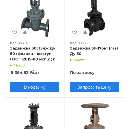
Код: 06594
Код: 00656
Задвижка 30с15нж Ду
Задвижка 31ч17бк1 (газ)
50 (фланец - выступ,
Ду 50
ГОСТ 12815-80 исп.2 ; по
Много
ГОСТ 33259-2015 исп.-
Много
"E")
9 364,93
₽
/шт
По запросу
В корзину
Запросить цену