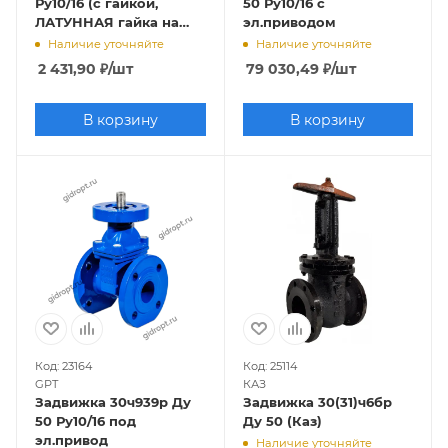
Ру10/16 (с гайкой,
50 Ру10/16 с
ЛАТУННАЯ гайка на
эл.приводом
клине)
Наличие уточняйте
Наличие уточняйте
2 431,90
₽
/шт
79 030,49
₽
/шт
В корзину
В корзину
Код: 23164
Код: 25114
GPT
КАЗ
Задвижка 30ч939р Ду
Задвижка 30(31)ч6бр
50 Ру10/16 под
Ду 50 (Каз)
эл.привод
Наличие уточняйте