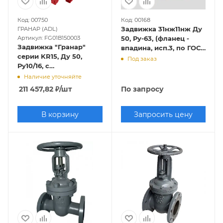
Код: 00750
Код: 00168
Задвижка 31нж11нж Ду
ГРАНАР (ADL)
Артикул: FG01B150003
50, Ру-63, (фланец -
Задвижка "Гранар"
впадина, исп.3, по ГОСТ
серии KR15, Ду 50,
33259-2015 исп. - "F")
Под заказ
Ру10/16, с
электроприводом SA,
Наличие уточняйте
обрезиненная, красная
211 457,82
₽
/шт
По запросу
В корзину
Запросить цену