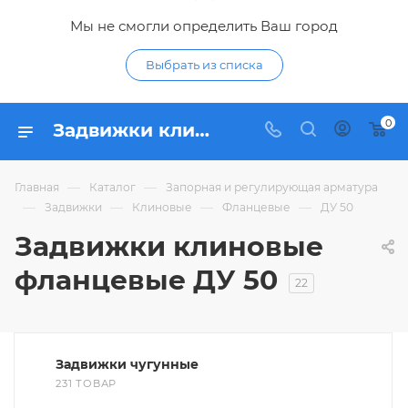
Мы не смогли определить Ваш город
Выбрать из списка
0
Задвижки клиновые фланцевые ДУ 50 - купить клиновую задвижку фланцевую ДУ50 (DN50) по низким ценам в интернет-магазине Гидропромтехника в Курске
—
—
Главная
Каталог
Запорная и регулирующая арматура
—
—
—
—
Задвижки
Клиновые
Фланцевые
ДУ 50
Задвижки клиновые
фланцевые ДУ 50
22
Задвижки чугунные
231 ТОВАР