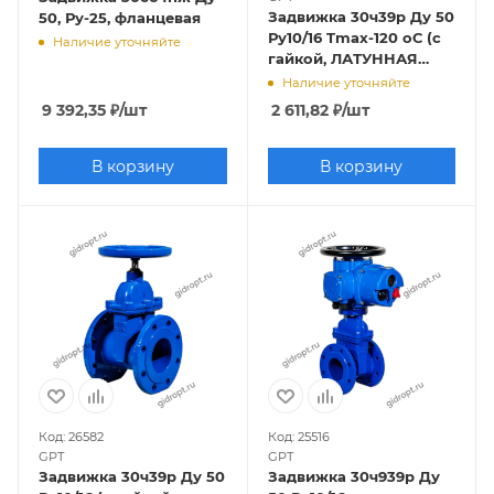
Задвижка 30ч39р Ду 50
50, Ру-25, фланцевая
Ру10/16 Tmax-120 оС (с
Наличие уточняйте
гайкой, ЛАТУННАЯ
гайка на клине)
Наличие уточняйте
КРАСНАЯ
9 392,35
₽
/шт
2 611,82
₽
/шт
В корзину
В корзину
Код: 26582
Код: 25516
GPT
GPT
Задвижка 30ч39р Ду 50
Задвижка 30ч939р Ду