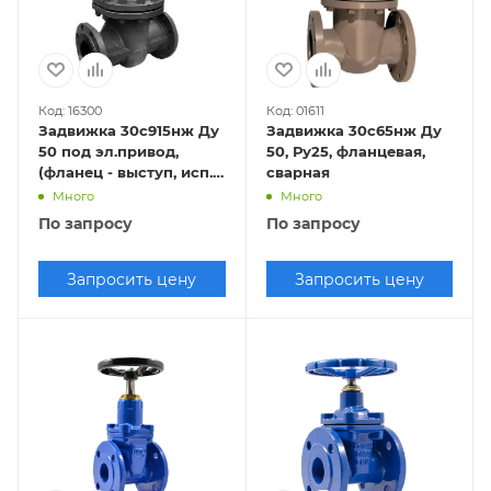
Код: 16300
Код: 01611
Задвижка 30с915нж Ду
Задвижка 30с65нж Ду
50 под эл.привод,
50, Ру25, фланцевая,
(фланец - выступ, исп.2
сварная
; по ГОСТ 33259-2015
Много
Много
исп.- "E")
По запросу
По запросу
Запросить цену
Запросить цену