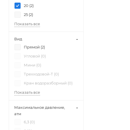
20 (
2
)
25 (
2
)
Показать все
Вид
Прямой (
2
)
Угловой (
0
)
Мини (
0
)
Трехходовой-Т (
0
)
Кран водоразборный (
0
)
Показать все
Максимальное давление,
атм
6,3 (
0
)