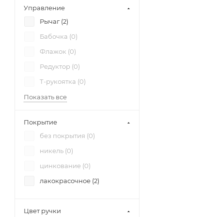
Управление
Рычаг (
2
)
Бабочка (
0
)
Флажок (
0
)
Редуктор (
0
)
Т-рукоятка (
0
)
Показать все
Покрытие
без покрытия (
0
)
никель (
0
)
цинкование (
0
)
лакокрасочное (
2
)
Цвет ручки