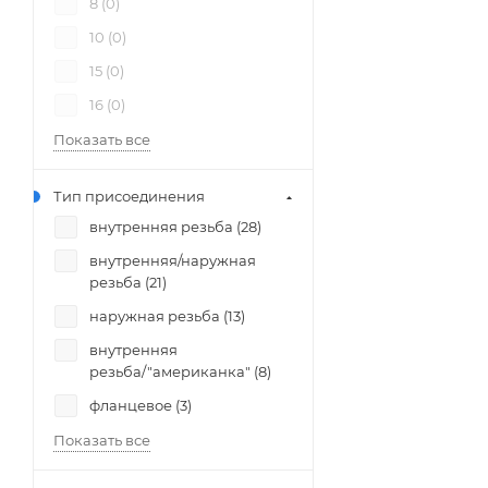
8 (
0
)
10 (
0
)
15 (
0
)
16 (
0
)
Показать все
Тип присоединения
внутренняя резьба (
28
)
внутренняя/наружная
резьба (
21
)
наружная резьба (
13
)
внутренняя
резьба/"американка" (
8
)
фланцевое (
3
)
Показать все