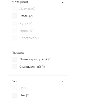
Материал
Латунь (
0
)
Сталь (
2
)
Чугун (
0
)
Нерж (
0
)
Эластомер (
0
)
Проход
Полнопроходной (
1
)
Стандартный (
1
)
Газ
Да (
0
)
Нет (
2
)