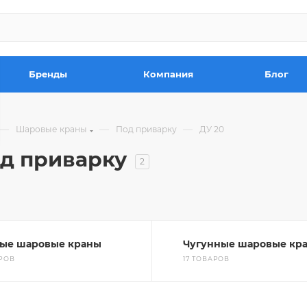
Бренды
Компания
Блог
—
—
—
Шаровые краны
Под приварку
ДУ 20
д приварку
2
ные шаровые краны
Чугунные шаровые кр
АРОВ
17 ТОВАРОВ