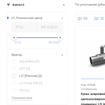
По умолчанию (убы
ФИЛЬТР
01. Розничная цена
ДУ 50
ДУ 32
37,42
189 608,31
Бренд
Aquasfera (
0
)
GPT (
0
)
LD (Россия) (
2
)
LD Pride РФ (
0
)
Код: 07846
LD (Россия)
TIM (
0
)
Кран шаровый
Показать все
цельносварно
приварку LD 