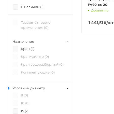
Ру40 ст. 20
В наличии (
1
)
Достаточно
Товары бытового
1 441,51
₽
/шт
применения (
0
)
Назначение
Кран (
2
)
Кран+фильтр (
0
)
Кран водоразборный (
0
)
Комплектующие (
0
)
Условный диаметр
8 (
0
)
10 (
0
)
15 (
2
)