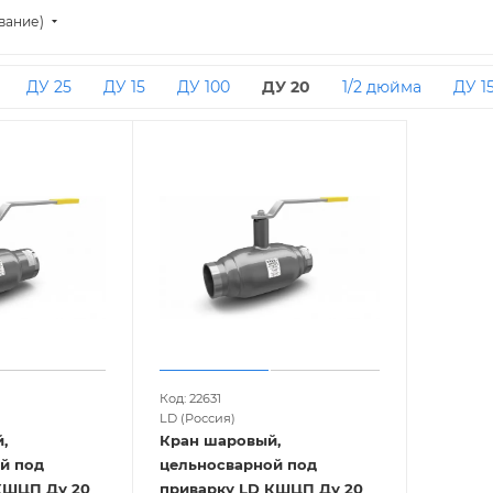
вание)
ДУ 25
ДУ 15
ДУ 100
ДУ 20
1/2 дюйма
ДУ 1
Код: 22631
LD (Россия)
,
Кран шаровый,
й под
цельносварной под
КШЦП Ду 20
приварку LD КШЦП Ду 20