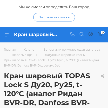
Мы не смогли определить Ваш город
Выбрать из списка
0
Кран шаровый TOPAS Lock S Ду20, Ру25, t-120°С (аналог Ридан BVR-DR, Danfoss BVR-D) дренаж, баб - купить по цене в интернет-магазине Гидропромтехника с доставкой в Курске
—
—
Главная
Каталог
Запорная и регулирующая арматура
—
—
—
Шаровые краны
Латунные шаровые краны
Кран шаровый TOPAS Lock S Ду20, Ру25, t-120°С (аналог Ридан
BVR-DR, Danfoss BVR-D) дренаж, баб
Кран шаровый TOPAS
Lock S Ду20, Ру25, t-
120°С (аналог Ридан
BVR-DR, Danfoss BVR-