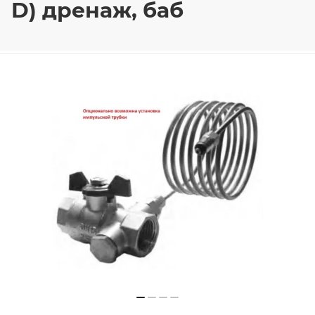
D) дренаж, баб