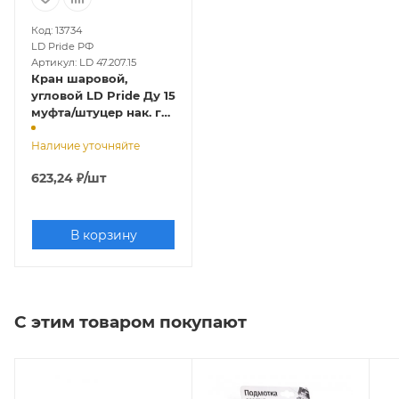
Код: 13734
LD Pride РФ
Артикул: LD 47.207.15
Кран шаровой,
угловой LD Pride Ду 15
муфта/штуцер нак. г
(никель) рычаг
Наличие уточняйте
623,24
₽
/шт
В корзину
С этим товаром покупают