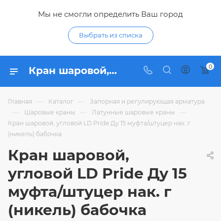
Мы не смогли определить Ваш город
Выбрать из списка
0
Кран шаровой, угловой LD Pride Ду 15 муфта/штуцер нак. г (никель) бабочка - купить по цене 580,32 ₽ в интернет-магазине Гидропромтехника с доставкой в Курске
—
—
Главная
Каталог
Запорная и регулирующая арматура
—
—
—
Шаровые краны
Латунные шаровые краны
Кран шаровой, угловой LD Pride Ду 15 муфта/штуцер нак. г
(никель) бабочка
Кран шаровой,
угловой LD Pride Ду 15
муфта/штуцер нак. г
(никель) бабочка