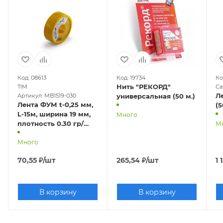
Код: 08613
Код: 19734
Ко
Нить "РЕКОРД"
TIM
Са
Л
Артикул: MB1519-030
универсальная (50 м.)
Лента ФУМ t-0,25 мм,
(5
L-15м, ширина 19 мм,
Много
плотность 0.30 гр/
М
см3, до 3/4"
Много
70,55
₽
/шт
265,54
₽
/шт
1 
В корзину
В корзину