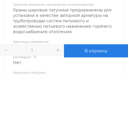
Краткое описание назначения использования
Краны шаровые латунные предназначены для
установки в качестве запорной арматуры на
трубопроводах систем питьевого и
хозяйственно питьевого назначения; горячего
водоснабжения; отопления.
Единица измерения
шт.
В корзину
Негабарит
?
Нет
Кратность отгрузки
1
О КОМПАНИИ
КАК КУПИТЬ
БРЕНДЫ