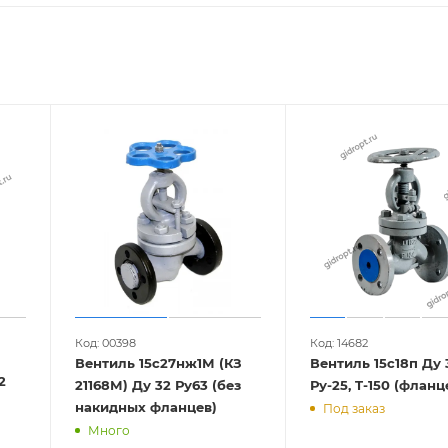
Код: 00398
Код: 14682
Вентиль 15с27нж1М (КЗ
Вентиль 15с18п Ду 
2
21168М) Ду 32 Ру63 (без
Ру-25, T-150 (
накидных фланцев)
Под заказ
Много