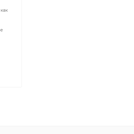
 как
ое