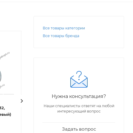
Все товары категории
Все товары бренда
Нужна консультация?
Код: 06465
Код: 00104
Наши специалисты ответят на любой
32,
Вентиль 14с20п1 (СА
Вентиль сильф
интересующий вопрос
фланцевый)
22012) Ду 32 (фланцевый)
14
Под заказ
Много
Задать вопрос