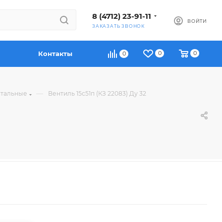
8 (4712) 23-91-11
ВОЙТИ
ЗАКАЗАТЬ ЗВОНОК
Контакты
0
0
0
—
стальные
Вентиль 15с51п (КЗ 22083) Ду 32