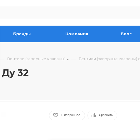
Бренды
Компания
Блог
—
—
Вентили (запорные клапаны)
Вентили (запорные клапаны) 
 Ду 32
В избранное
Сравнить