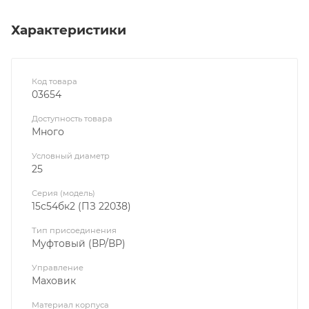
Характеристики
Код товара
03654
Доступность товара
Много
Условный диаметр
25
Серия (модель)
15с54бк2 (ПЗ 22038)
Тип присоединения
Муфтовый (ВР/ВР)
Управление
Маховик
Материал корпуса