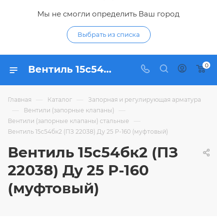
Мы не смогли определить Ваш город
Выбрать из списка
0
Вентиль 15с54бк2 (ПЗ 22038) Ду 25 Р-160 (муфтовый) - купить по цене в интернет-магазине Гидропромтехника с доставкой в Курске
—
—
Главная
Каталог
Запорная и регулирующая арматура
—
—
Вентили (запорные клапаны)
—
Вентили (запорные клапаны) стальные
Вентиль 15с54бк2 (ПЗ 22038) Ду 25 Р-160 (муфтовый)
Вентиль 15с54бк2 (ПЗ
22038) Ду 25 Р-160
(муфтовый)